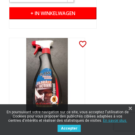
+ IN WINKELWAGEN
favorite_border
En poursuivant votre navigation sur ce site, vous acceptez l'utilisation de
Cookies pour vous proposer des publicités ciblées adaptées à vos
SUPERGLASS FULGURANT 500 ML - CHOC
centres d'intérêts et réaliser des statistiques de visites.
En savoir plus.
Accepter