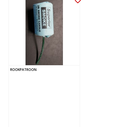
favorite_border
ROOKPATROON