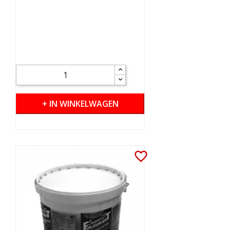
+ IN WINKELWAGEN
favorite_border