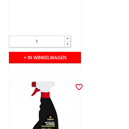
+ IN WINKELWAGEN
favorite_border