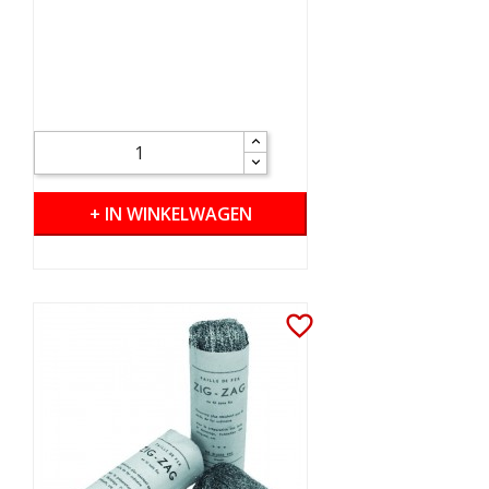
+ IN WINKELWAGEN
favorite_border