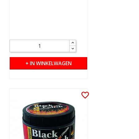
+ IN WINKELWAGEN
favorite_border