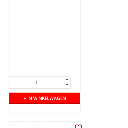
+ IN WINKELWAGEN
favorite_border