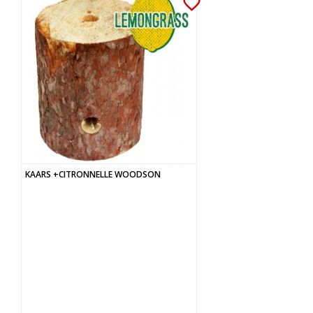
favorite_border
KAARS +CITRONNELLE WOODSON