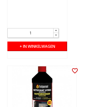
+ IN WINKELWAGEN
favorite_border