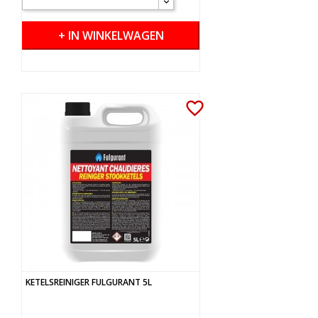
+ IN WINKELWAGEN
favorite_border
KETELSREINIGER FULGURANT 5L