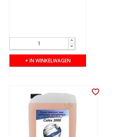
+ IN WINKELWAGEN
favorite_border