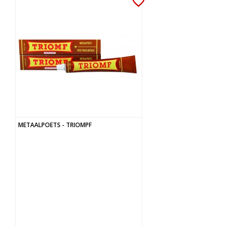
favorite_border
METAALPOETS - TRIOMPF