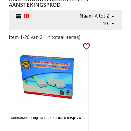
AANSTEKINGSPROD.
Naam: A tot Z




10
Item 1-20 van 21 in totaal item(s)
favorite_border
AANMAAKBLOKJE SOL - 1 KLEIN DOOSJE 24 ST.