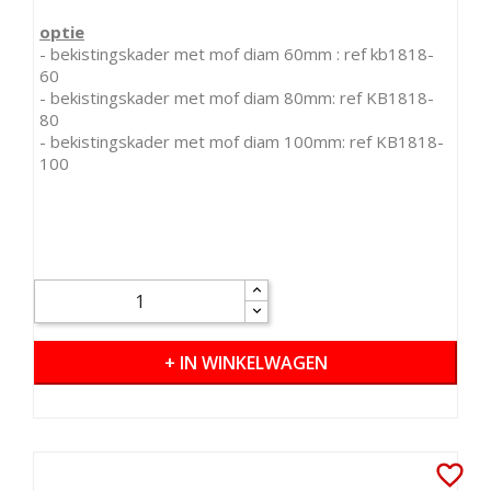
optie
- bekistingskader met mof diam 60mm : ref kb1818-
60
- bekistingskader met mof diam 80mm: ref KB1818-
80
- bekistingskader met mof diam 100mm: ref KB1818-
100
+ IN WINKELWAGEN
favorite_border