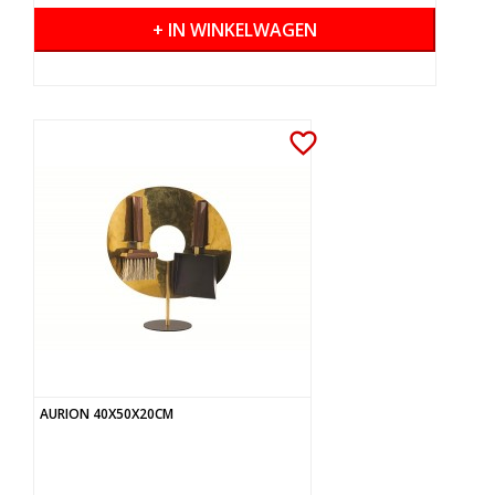
+ IN WINKELWAGEN
favorite_border
AURION 40X50X20CM