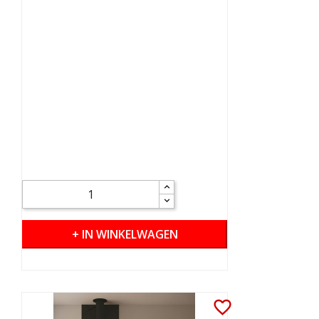
+ IN WINKELWAGEN
favorite_border