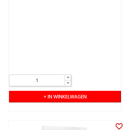
+ IN WINKELWAGEN
favorite_border