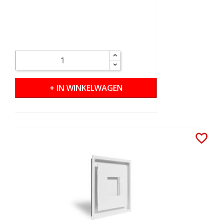
+ IN WINKELWAGEN
favorite_border