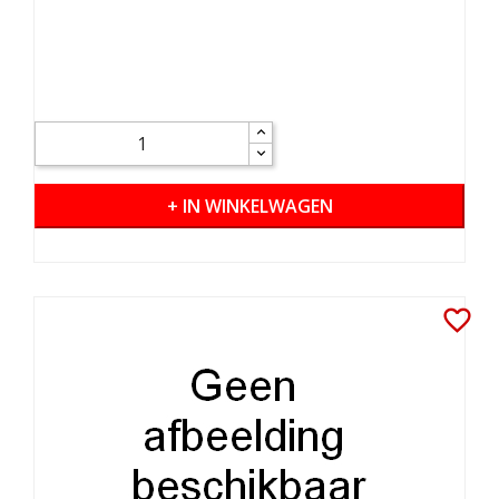
+ IN WINKELWAGEN
favorite_border