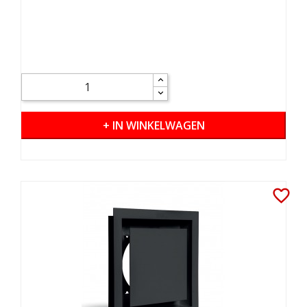
+ IN WINKELWAGEN
favorite_border