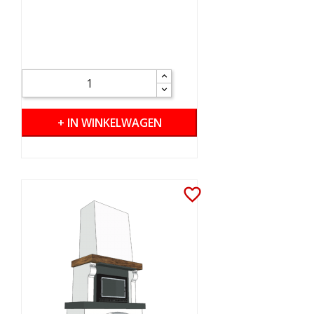
+ IN WINKELWAGEN
favorite_border