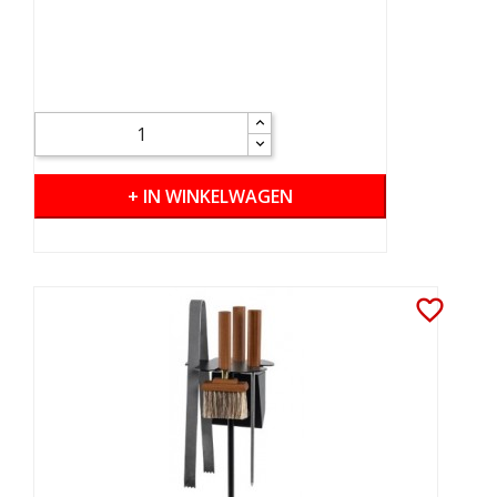
+ IN WINKELWAGEN
favorite_border