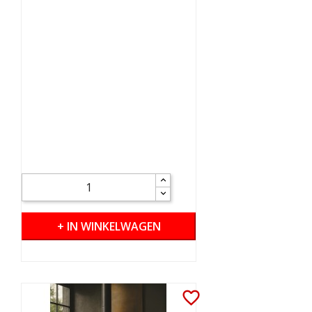
+ IN WINKELWAGEN
favorite_border