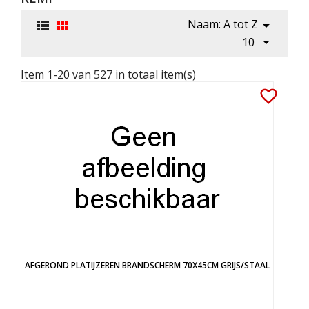
Naam: A tot Z




10
Item 1-20 van 527 in totaal item(s)
favorite_border
AFGEROND PLATIJZEREN BRANDSCHERM 70X45CM GRIJS/STAAL