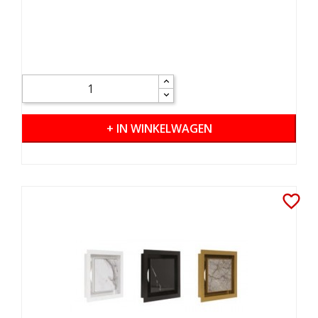
+ IN WINKELWAGEN
favorite_border