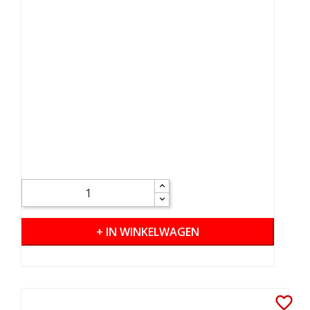
+ IN WINKELWAGEN
favorite_border