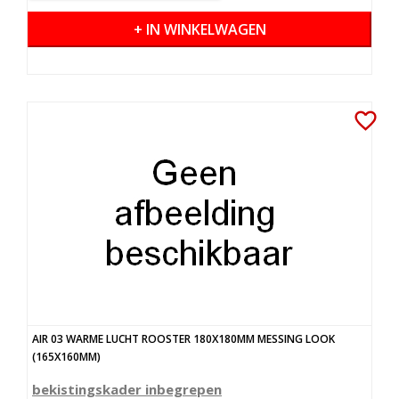
+ IN WINKELWAGEN
favorite_border
AIR 03 WARME LUCHT ROOSTER 180X180MM MESSING LOOK
(165X160MM)
bekistingskader inbegrepen