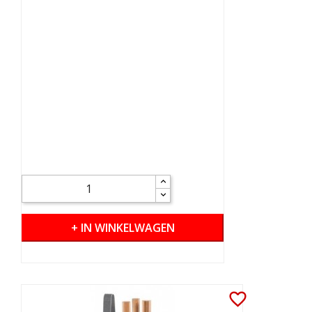
+ IN WINKELWAGEN
favorite_border