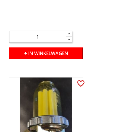
+ IN WINKELWAGEN
favorite_border