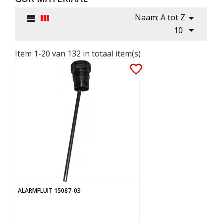
Naam: A tot Z




10
Item 1-20 van 132 in totaal item(s)
favorite_border
ALARMFLUIT 15087-03