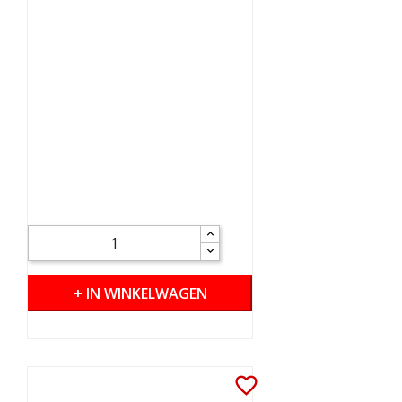
+ IN WINKELWAGEN
favorite_border