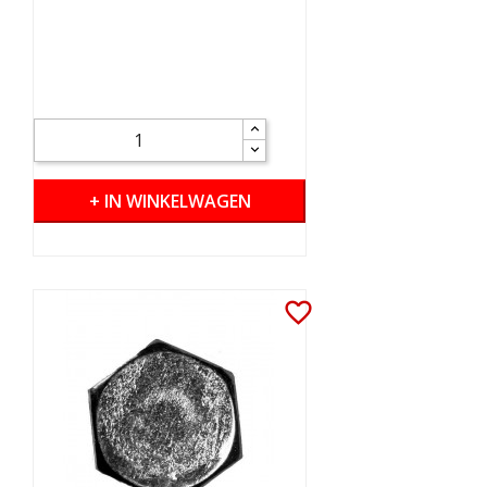
+ IN WINKELWAGEN
favorite_border