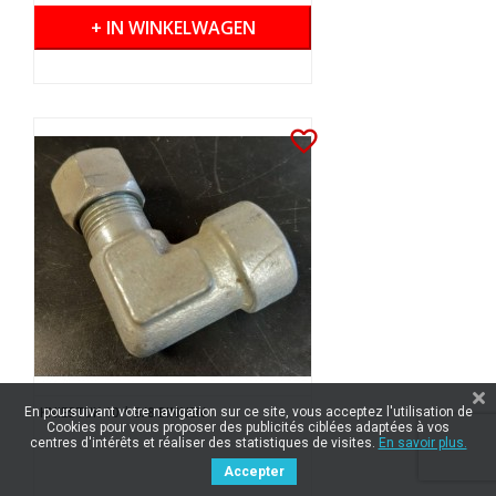
+ IN WINKELWAGEN
favorite_border
KNIESTUK 10 * 3/8 BINNEN
En poursuivant votre navigation sur ce site, vous acceptez l'utilisation de
Cookies pour vous proposer des publicités ciblées adaptées à vos
centres d'intérêts et réaliser des statistiques de visites.
En savoir plus.
Accepter