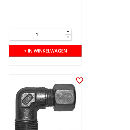
+ IN WINKELWAGEN
favorite_border