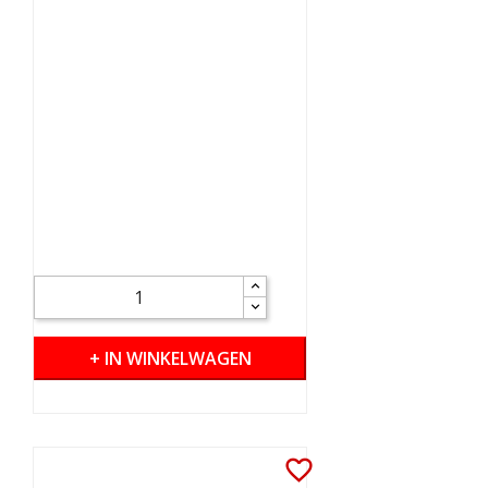
+ IN WINKELWAGEN
favorite_border