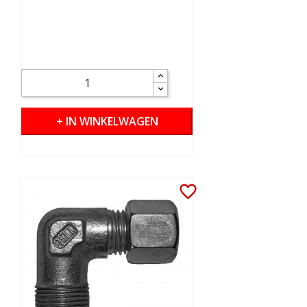
+ IN WINKELWAGEN
favorite_border