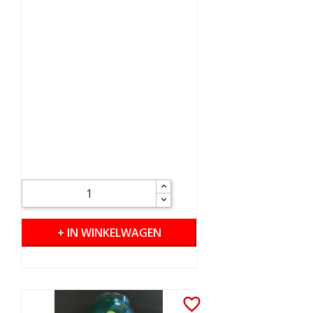
+ IN WINKELWAGEN
favorite_border