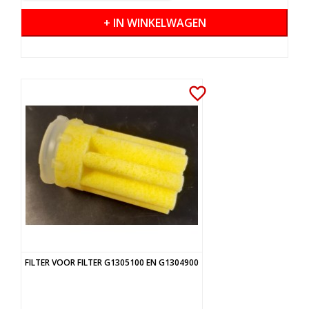
+ IN WINKELWAGEN
favorite_border
FILTER VOOR FILTER G1305100 EN G1304900