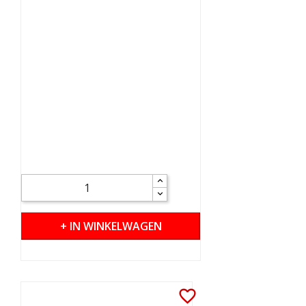
+ IN WINKELWAGEN
favorite_border