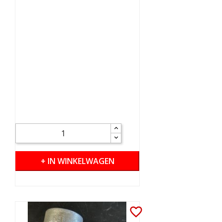
+ IN WINKELWAGEN
favorite_border