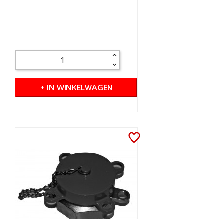
+ IN WINKELWAGEN
favorite_border