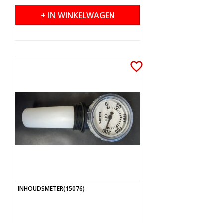
+ IN WINKELWAGEN
favorite_border
INHOUDSMETER(15076)