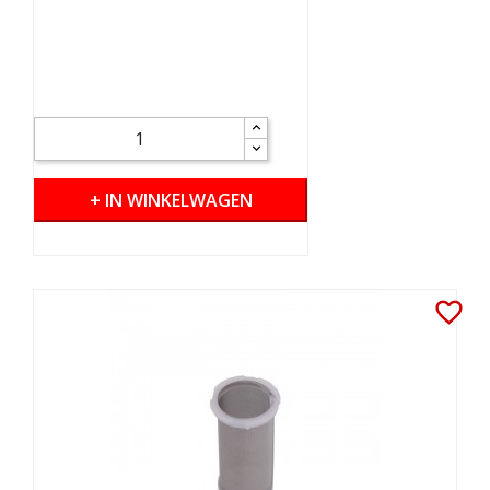
+ IN WINKELWAGEN
favorite_border