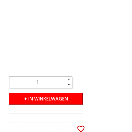
+ IN WINKELWAGEN
favorite_border