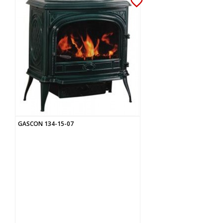
favorite_border
GASCON 134-15-07