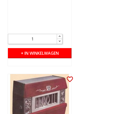
+ IN WINKELWAGEN
favorite_border