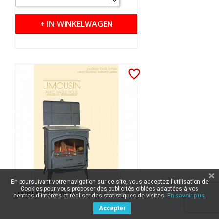
+ IN WINKELWAGEN
favorite_border
En poursuivant votre navigation sur ce site, vous acceptez l'utilisation de
Cookies pour vous proposer des publicités ciblées adaptées à vos
LIMOUSIN 134-10-10
centres d'intérêts et réaliser des statistiques de visites.
En savoir plus.
Accepter