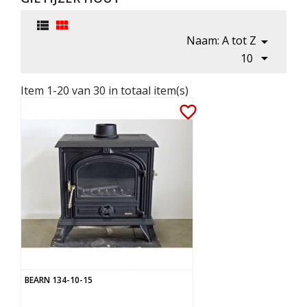


Naam: A tot Z


10
Item 1-20 van 30 in totaal item(s)
favorite_border
BEARN 134-10-15