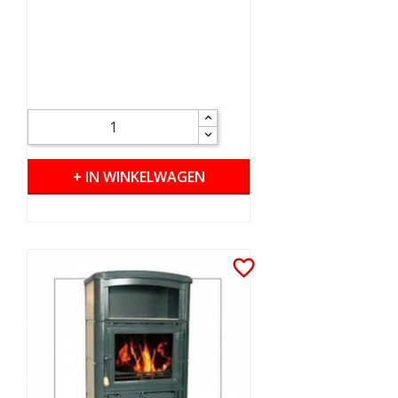
+ IN WINKELWAGEN
favorite_border