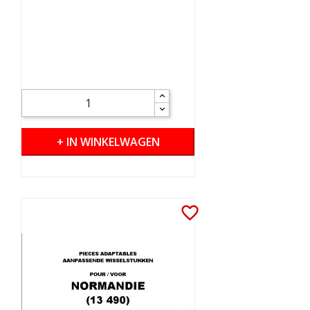
+ IN WINKELWAGEN
favorite_border