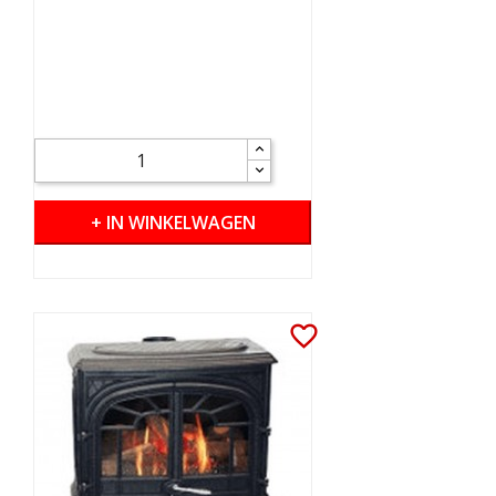
+ IN WINKELWAGEN
favorite_border