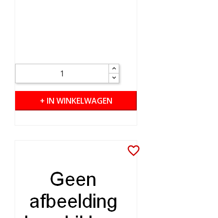
+ IN WINKELWAGEN
favorite_border