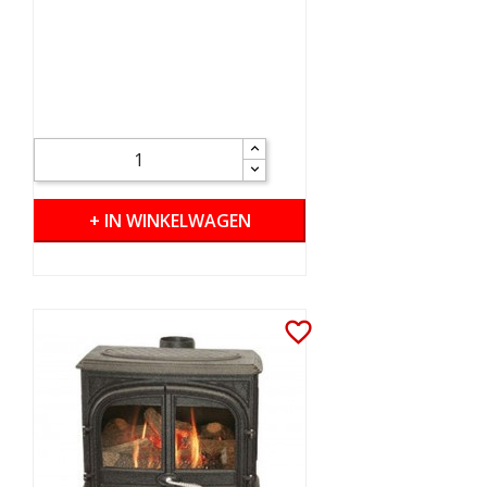
+ IN WINKELWAGEN
favorite_border