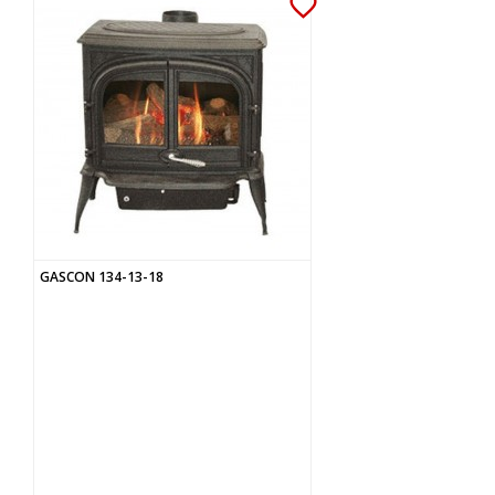
favorite_border
GASCON 134-13-18