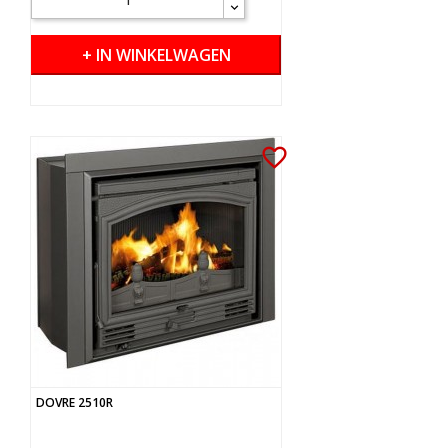
+ IN WINKELWAGEN
favorite_border
DOVRE 2510R