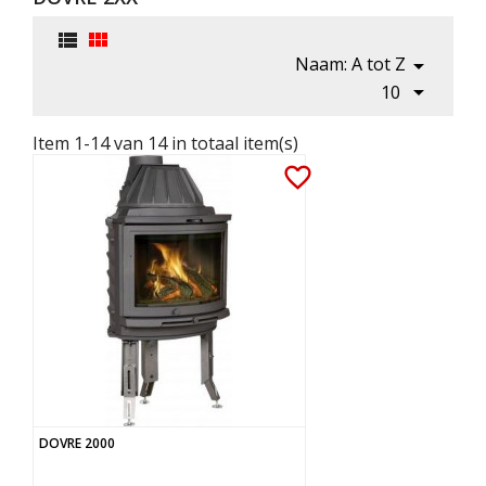


Naam: A tot Z


10
Item 1-14 van 14 in totaal item(s)
favorite_border
DOVRE 2000