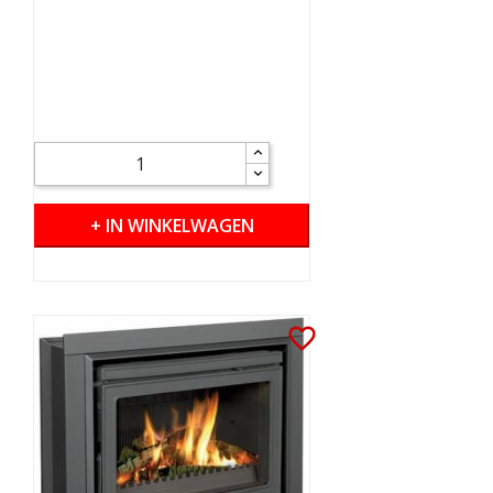
+ IN WINKELWAGEN
favorite_border