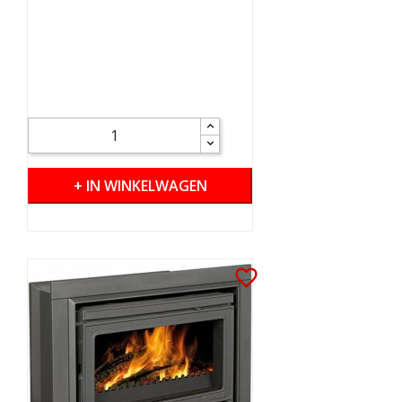
+ IN WINKELWAGEN
favorite_border