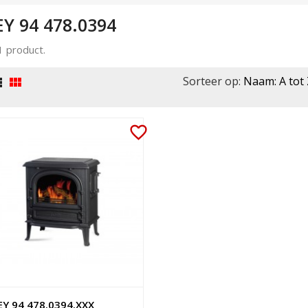
EY 94 478.0394
 1 product.
Sorteer op:
Naam: A tot 


favorite_border
EY 94 478.0394.XXX