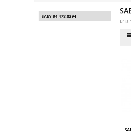
SA
SAEY 94 478.0394
Er is
SA