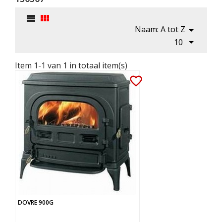


Naam: A tot Z


10
Item 1-1 van 1 in totaal item(s)
favorite_border
DOVRE 900G