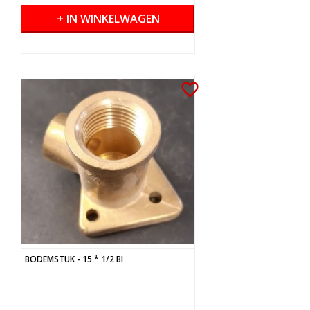
+ IN WINKELWAGEN
favorite_border
BODEMSTUK - 15 * 1/2 BI