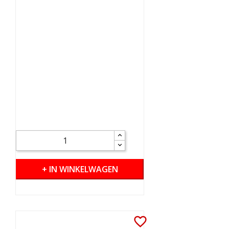
+ IN WINKELWAGEN
favorite_border