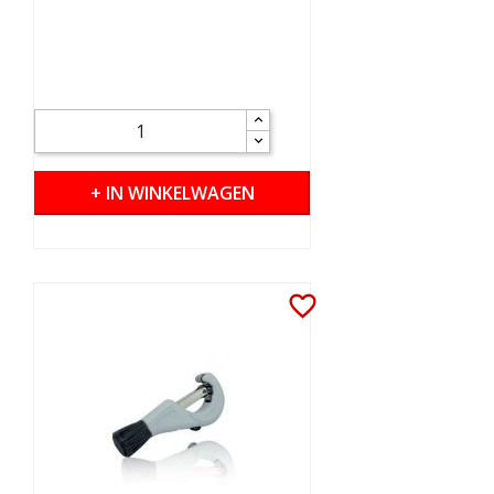
+ IN WINKELWAGEN
favorite_border