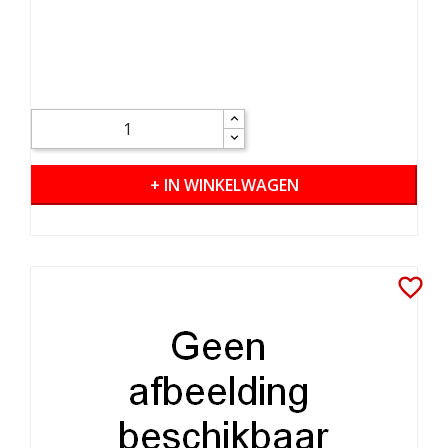
+ IN WINKELWAGEN
favorite_border