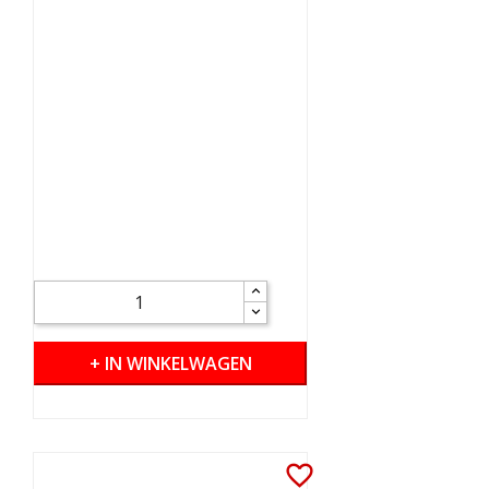
+ IN WINKELWAGEN
favorite_border