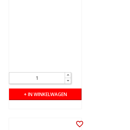
+ IN WINKELWAGEN
favorite_border