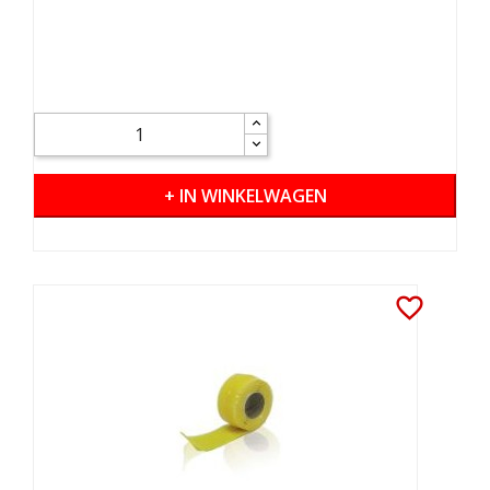
+ IN WINKELWAGEN
favorite_border