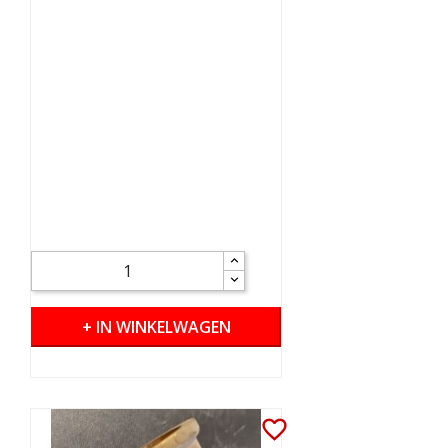
+ IN WINKELWAGEN
favorite_border