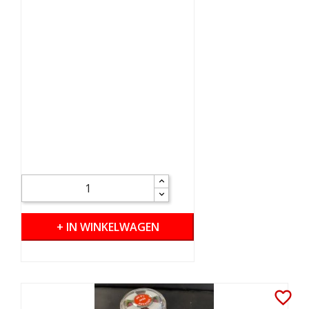
+ IN WINKELWAGEN
favorite_border