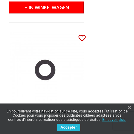
+ IN WINKELWAGEN
favorite_border
DICHTING VOOR FLEXIBEL - AARDGAS
En poursuivant votre navigation sur ce site, vous acceptez l'utilisation de
Cookies pour vous proposer des publicités ciblées adaptées à vos
centres d'intérêts et réaliser des statistiques de visites.
En savoir plus.
Accepter