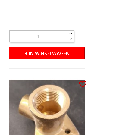
+ IN WINKELWAGEN
favorite_border