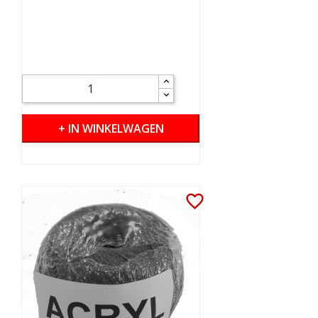
+ IN WINKELWAGEN
favorite_border