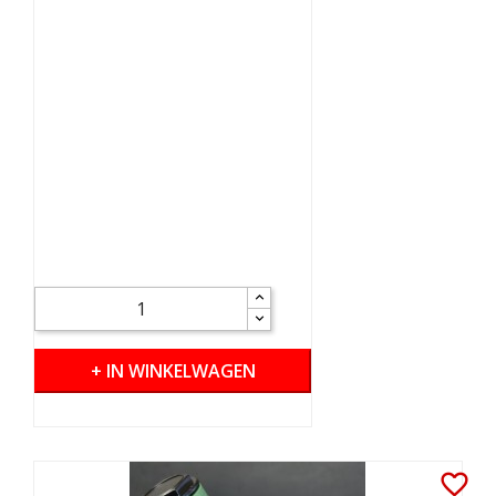
+ IN WINKELWAGEN
favorite_border