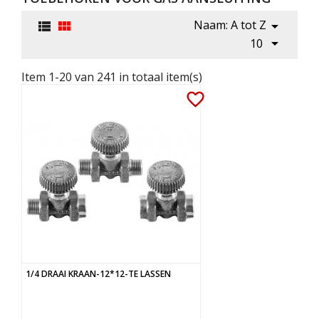
Naam: A tot Z




10
Item 1-20 van 241 in totaal item(s)
favorite_border
1/4 DRAAI KRAAN-12*12-TE LASSEN