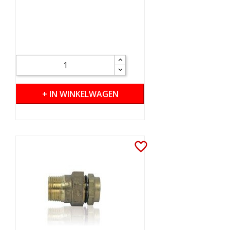
+ IN WINKELWAGEN
favorite_border