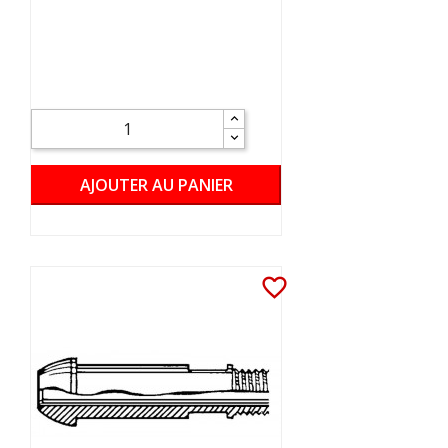
AJOUTER AU PANIER
favorite_border