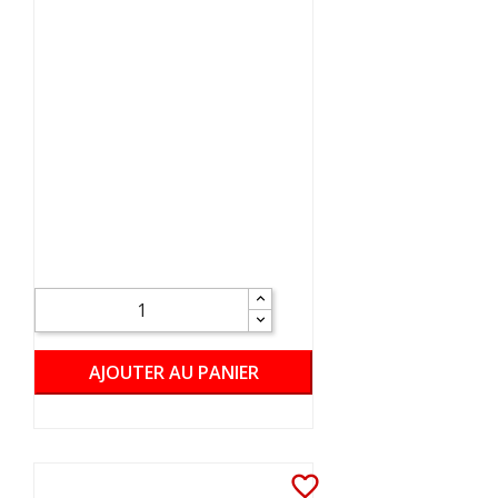
AJOUTER AU PANIER
favorite_border