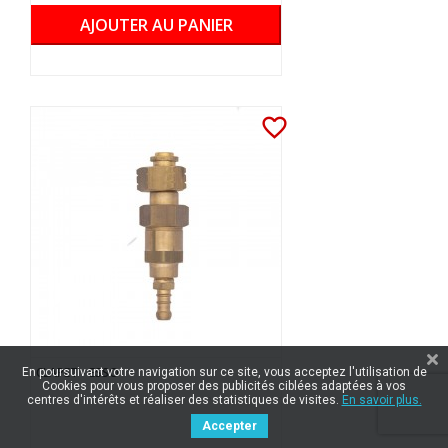
AJOUTER AU PANIER
favorite_border
CLAPET - ESSO
En poursuivant votre navigation sur ce site, vous acceptez l'utilisation de
Cookies pour vous proposer des publicités ciblées adaptées à vos
centres d'intérêts et réaliser des statistiques de visites.
En savoir plus.
Accepter