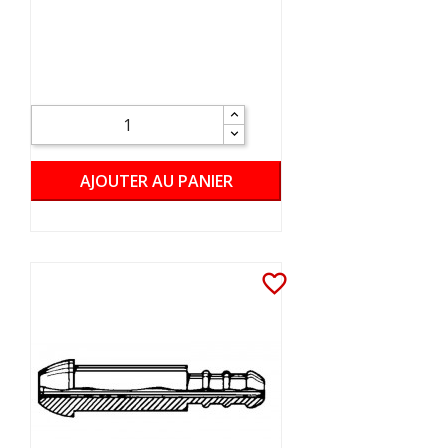
AJOUTER AU PANIER
favorite_border