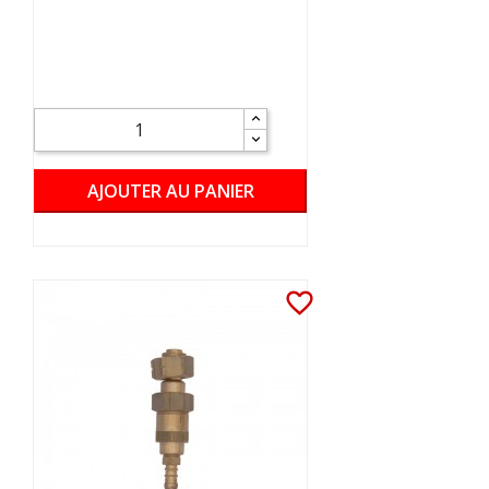
AJOUTER AU PANIER
favorite_border