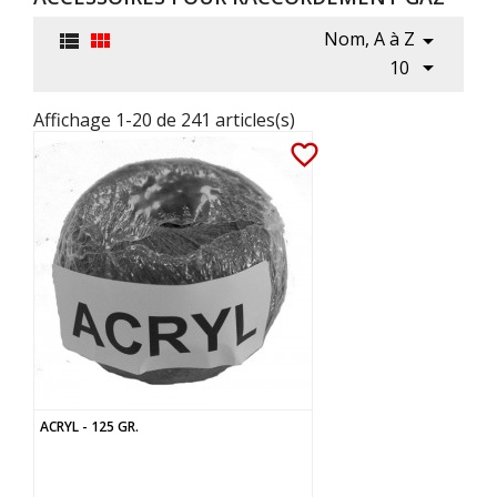
Nom, A à Z




10
Affichage 1-20 de 241 articles(s)
favorite_border
ACRYL - 125 GR.