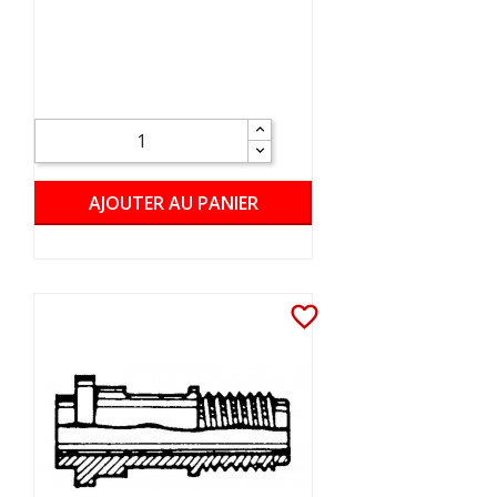
AJOUTER AU PANIER
favorite_border