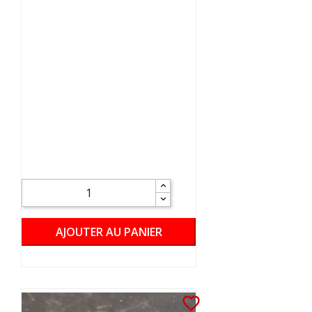
AJOUTER AU PANIER
favorite_border