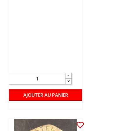
AJOUTER AU PANIER
favorite_border