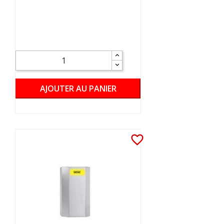
AJOUTER AU PANIER
favorite_border