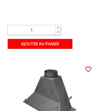
AJOUTER AU PANIER
favorite_border