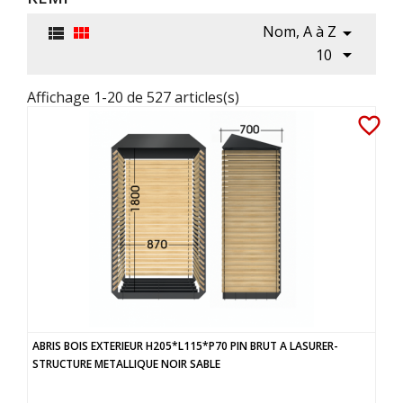
Nom, A à Z




10
Affichage 1-20 de 527 articles(s)
favorite_border
ABRIS BOIS EXTERIEUR H205*L115*P70 PIN BRUT A LASURER-
STRUCTURE METALLIQUE NOIR SABLE