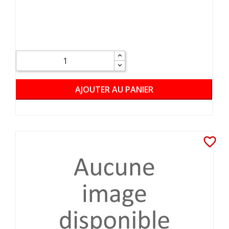
AJOUTER AU PANIER
favorite_border