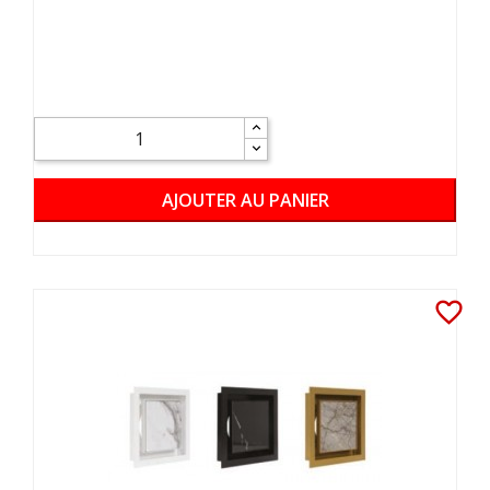
AJOUTER AU PANIER
favorite_border