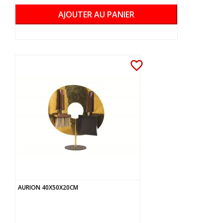
AJOUTER AU PANIER
favorite_border
AURION 40X50X20CM