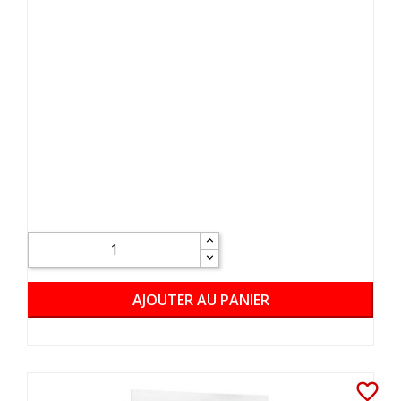
AJOUTER AU PANIER
favorite_border