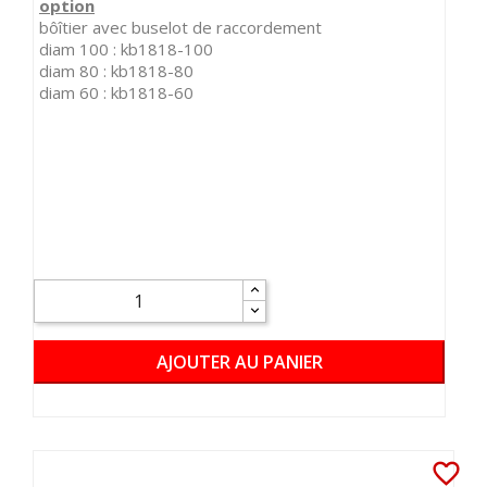
option
bôîtier avec buselot de raccordement
diam 100 : kb1818-100
diam 80 : kb1818-80
diam 60 : kb1818-60
AJOUTER AU PANIER
favorite_border