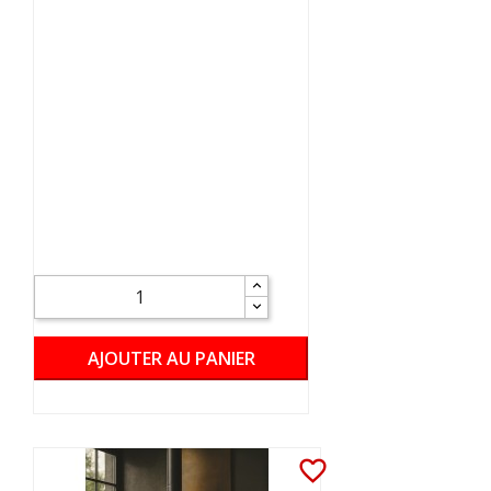
AJOUTER AU PANIER
favorite_border