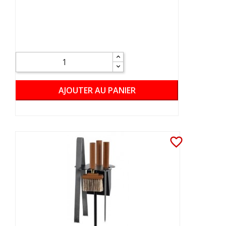
AJOUTER AU PANIER
favorite_border