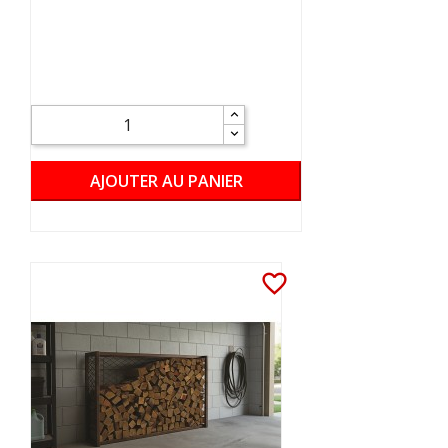
AJOUTER AU PANIER
favorite_border