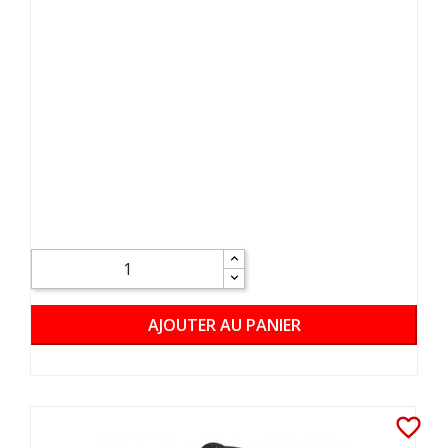
AJOUTER AU PANIER
favorite_border