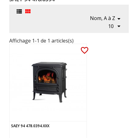


Nom, A à Z


10
Affichage 1-1 de 1 articles(s)
favorite_border
SAEY 94 478.0394.XXX