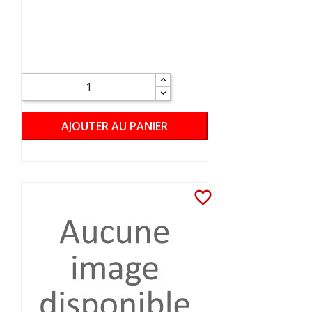
AJOUTER AU PANIER
favorite_border