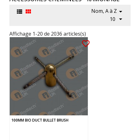
Nom, A à Z




10
Affichage 1-20 de 2036 articles(s)
favorite_border
100MM BIO DUCT BULLET BRUSH