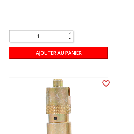
AJOUTER AU PANIER
favorite_border