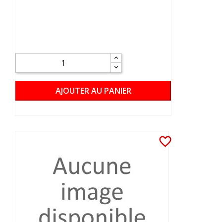
AJOUTER AU PANIER
favorite_border