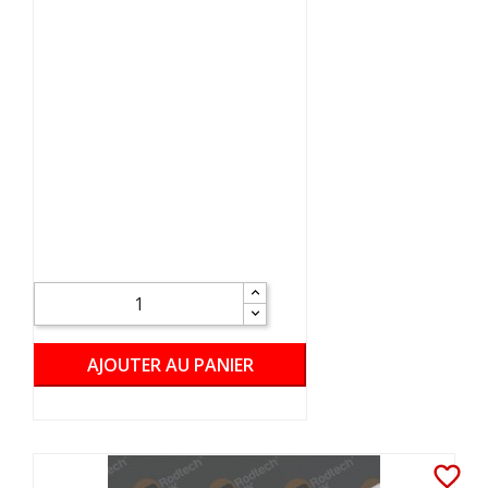
AJOUTER AU PANIER
favorite_border