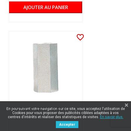
AJOUTER AU PANIER
favorite_border
ADAPTABLE F 12X175 F 10X150
En poursuivant votre navigation sur ce site, vous acceptez l'utilisation de
Cookies pour vous proposer des publicités ciblées adaptées à vos
centres d'intérêts et réaliser des statistiques de visites.
En savoir plus.
Accepter