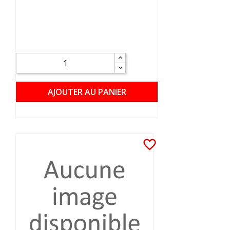
AJOUTER AU PANIER
favorite_border