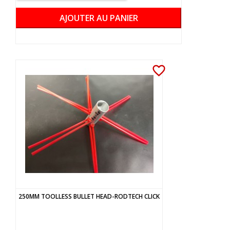
AJOUTER AU PANIER
favorite_border
250MM TOOLLESS BULLET HEAD-RODTECH CLICK