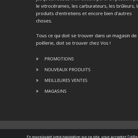
le vitrocérames, les carburateurs, les brûleurs, 
produits d'entretiens et encore bien d'autres
choses.
Tous ce qui doit se trouver dans un magasin de
poêlerie, doit se trouver chez Vos !
PROMOTIONS
NOUVEAUX PRODUITS
MEILLEURES VENTES
MAGASINS
© 2026 - jpvos.be -
Created By NageoConcept
En poursuivant votre navigation sur ce site, vous acceptez l'utili