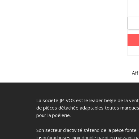
Aff
La société JP-VOS est le leader belge de la ven
de pièces détachée adaptables toutes marque
pour la poêlerie.
Son secteur d'activité s'étend de la pièce fonte
jusqu'aux buses inox double paroi en passant p