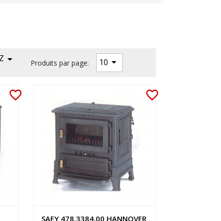
Z


10
Produits par page:
favorite_border
favorite_border
SAEY 478.3384.00 HANNOVER