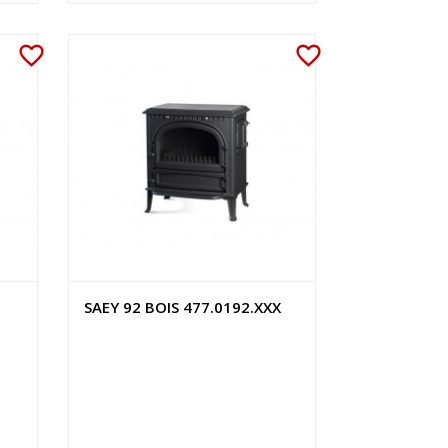
favorite_border
favorite_border
SAEY 92 BOIS 477.0192.XXX