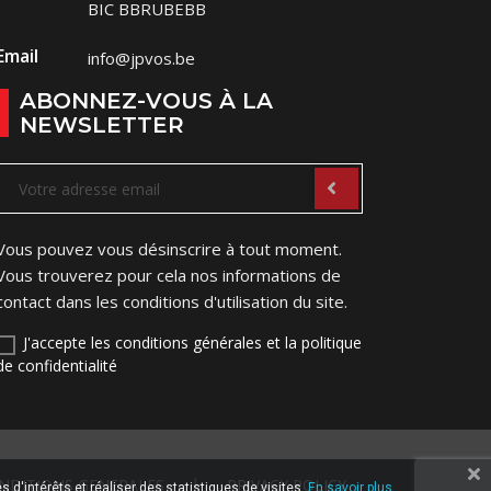
BIC BBRUBEBB
Email
info@jpvos.be
ABONNEZ-VOUS À LA
NEWSLETTER
Vous pouvez vous désinscrire à tout moment.
Vous trouverez pour cela nos informations de
contact dans les conditions d'utilisation du site.
J'accepte les conditions générales et la politique
de confidentialité
NDITIONS GENERALES
PRIVACY POLICY
 d'intérêts et réaliser des statistiques de visites.
En savoir plus.