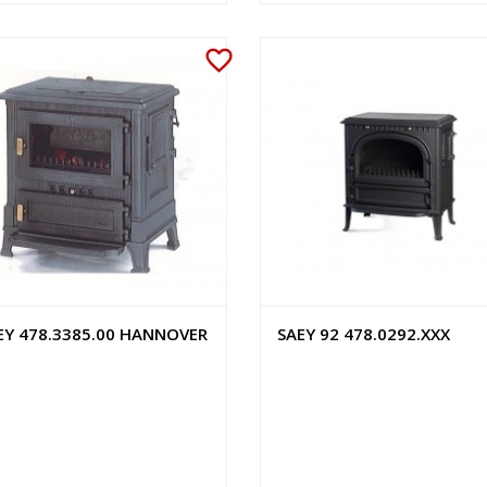
favorite_border
EY 478.3385.00 HANNOVER
SAEY 92 478.0292.XXX