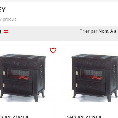
EY
 7 produit
Trier par
Nom, A à 


favorite_border
EY 478.2347.04
SAEY 478.2385.04