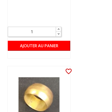
AJOUTER AU PANIER
favorite_border