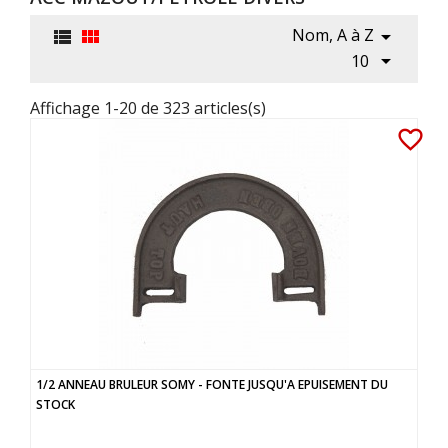
Nom, A à Z




10
Affichage 1-20 de 323 articles(s)
favorite_border
1/2 ANNEAU BRULEUR SOMY - FONTE JUSQU'A EPUISEMENT DU
STOCK