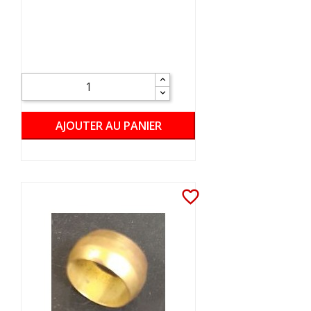
AJOUTER AU PANIER
favorite_border