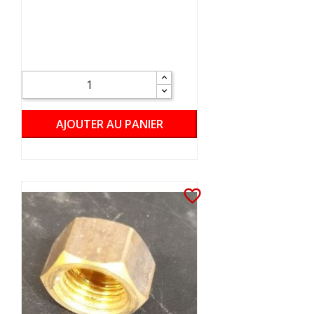
AJOUTER AU PANIER
favorite_border