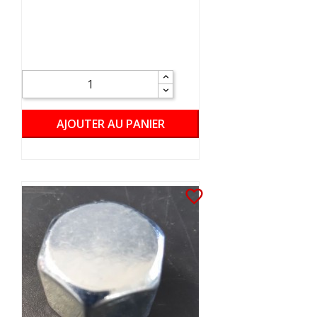
AJOUTER AU PANIER
favorite_border