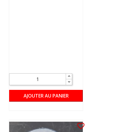
AJOUTER AU PANIER
favorite_border