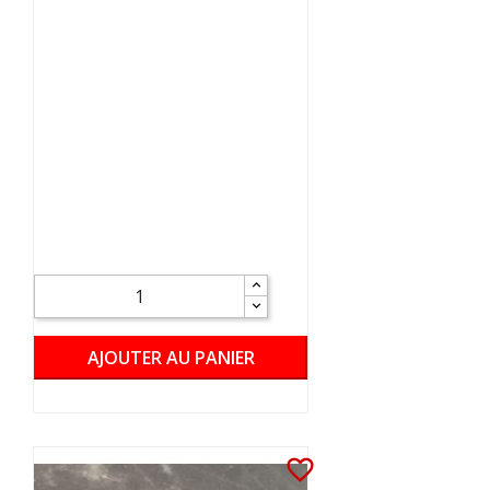
AJOUTER AU PANIER
favorite_border