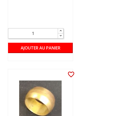
AJOUTER AU PANIER
favorite_border