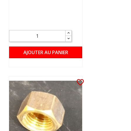
AJOUTER AU PANIER
favorite_border