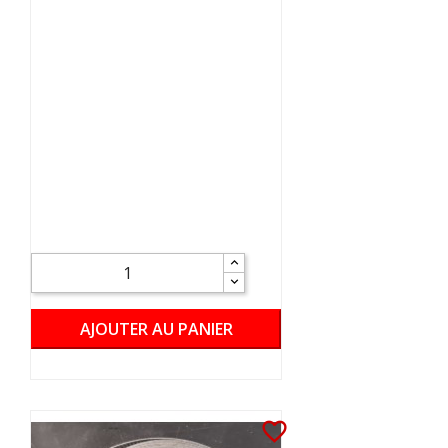
AJOUTER AU PANIER
favorite_border