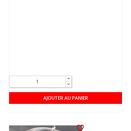
AJOUTER AU PANIER
favorite_border