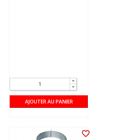
AJOUTER AU PANIER
favorite_border