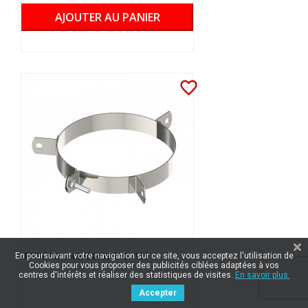
AJOUTER AU PANIER
favorite_border
BRIDE DE HAUBANAGE SP D. 150
En poursuivant votre navigation sur ce site, vous acceptez l'utilisation de
Cookies pour vous proposer des publicités ciblées adaptées à vos
centres d'intérêts et réaliser des statistiques de visites.
En savoir plus.
Accepter