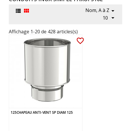
Nom, A à Z




10
Affichage 1-20 de 428 articles(s)
favorite_border
125CHAPEAU ANTI-VENT SP DIAM 125