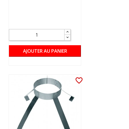
AJOUTER AU PANIER
favorite_border