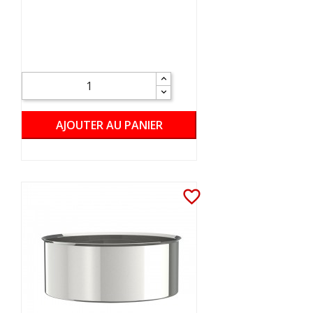
AJOUTER AU PANIER
favorite_border