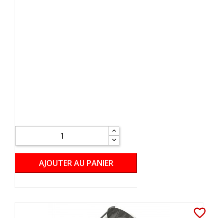
AJOUTER AU PANIER
favorite_border