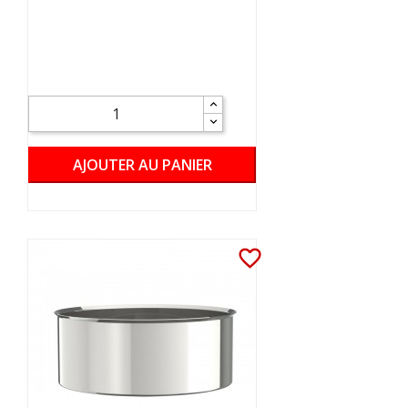
AJOUTER AU PANIER
favorite_border