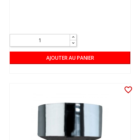
AJOUTER AU PANIER
favorite_border