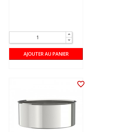
AJOUTER AU PANIER
favorite_border