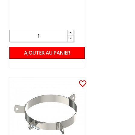
AJOUTER AU PANIER
favorite_border