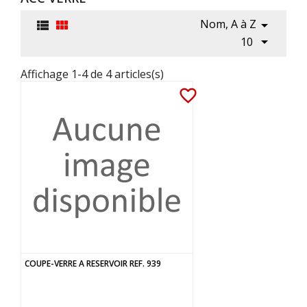
Nom, A à Z




10
Affichage 1-4 de 4 articles(s)
favorite_border
COUPE-VERRE A RESERVOIR REF. 939