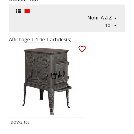


Nom, A à Z


10
Affichage 1-1 de 1 articles(s)
favorite_border
DOVRE 100