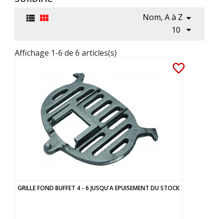
Nom, A à Z




10
Affichage 1-6 de 6 articles(s)
favorite_border
GRILLE FOND BUFFET 4 - 6 JUSQU'A EPUISEMENT DU STOCK