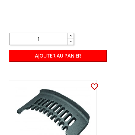
AJOUTER AU PANIER
favorite_border