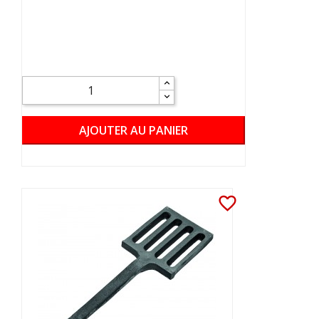
AJOUTER AU PANIER
favorite_border