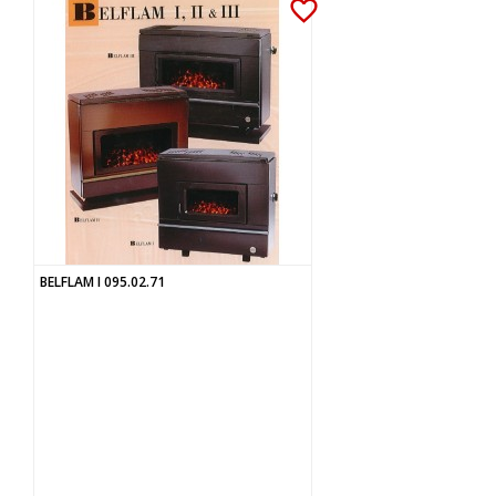
favorite_border
BELFLAM I 095.02.71