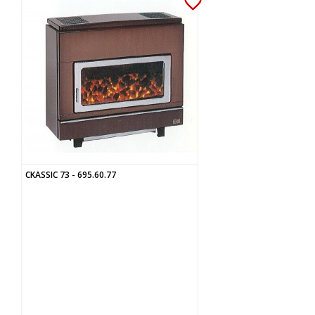
favorite_border
CKASSIC 73 - 695.60.77