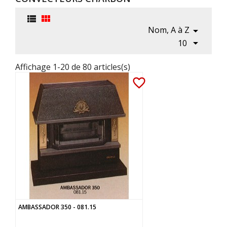


Nom, A à Z


10
Affichage 1-20 de 80 articles(s)
favorite_border
AMBASSADOR 350 - 081.15