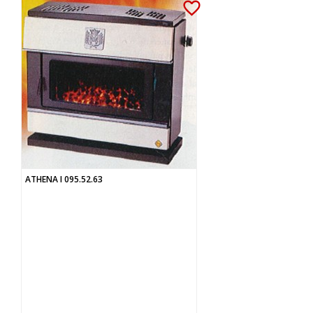
favorite_border
ATHENA I 095.52.63