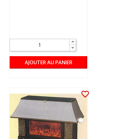
AJOUTER AU PANIER
favorite_border