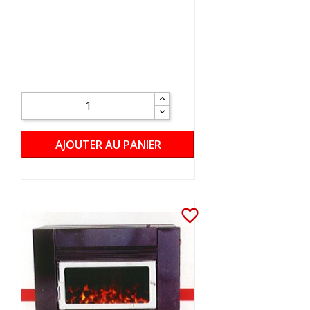
AJOUTER AU PANIER
favorite_border