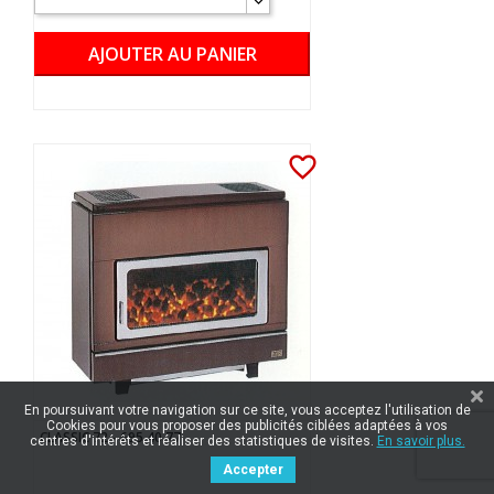
AJOUTER AU PANIER
favorite_border
En poursuivant votre navigation sur ce site, vous acceptez l'utilisation de
Cookies pour vous proposer des publicités ciblées adaptées à vos
CLASSIC 72 - 695.40.77
centres d'intérêts et réaliser des statistiques de visites.
En savoir plus.
Accepter