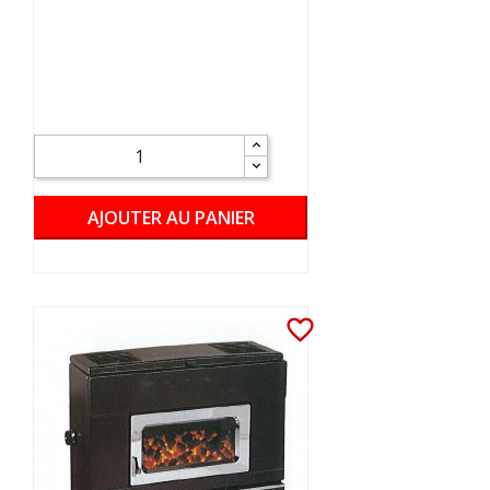
AJOUTER AU PANIER
favorite_border