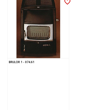
favorite_border
BRULOR 1 - 074.61