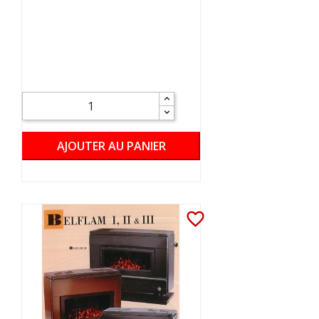
AJOUTER AU PANIER
favorite_border