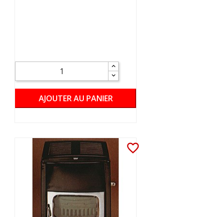
AJOUTER AU PANIER
favorite_border