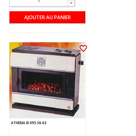
AJOUTER AU PANIER
favorite_border
ATHENA III 095.56.63