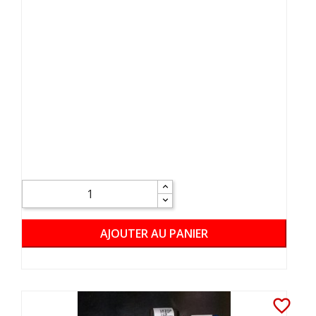
AJOUTER AU PANIER
favorite_border