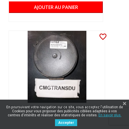
AJOUTER AU PANIER
favorite_border
TRANSDUCTEUR DE PRESSION POUR KCC REF.1184080500
En poursuivant votre navigation sur ce site, vous acceptez l'utilisation de
Cookies pour vous proposer des publicités ciblées adaptées à vos
centres d'intérêts et réaliser des statistiques de visites.
En savoir plus.
Accepter