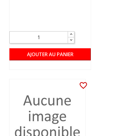
AJOUTER AU PANIER
favorite_border