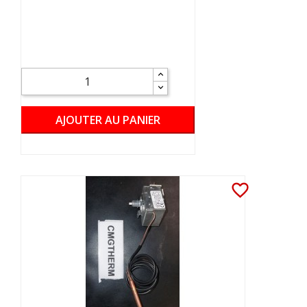
AJOUTER AU PANIER
favorite_border