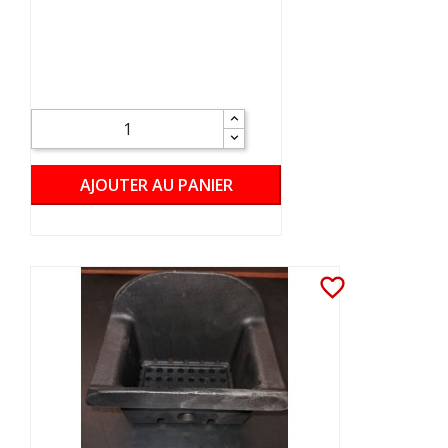
AJOUTER AU PANIER
favorite_border