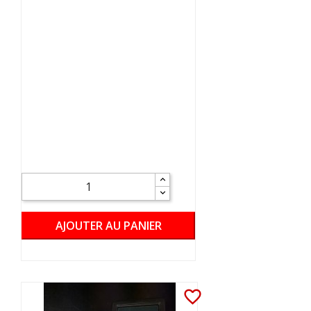
AJOUTER AU PANIER
favorite_border