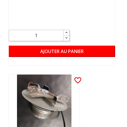
AJOUTER AU PANIER
favorite_border