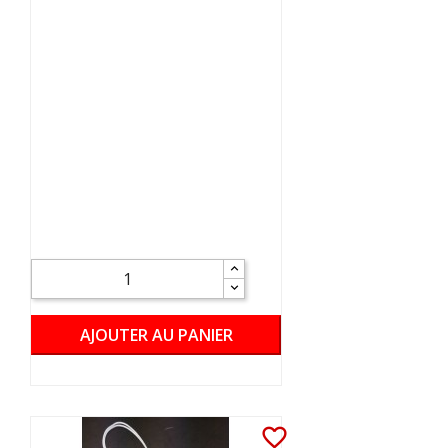
AJOUTER AU PANIER
favorite_border