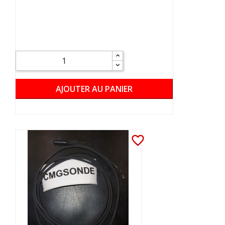
AJOUTER AU PANIER
favorite_border