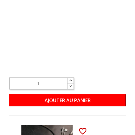
AJOUTER AU PANIER
favorite_border