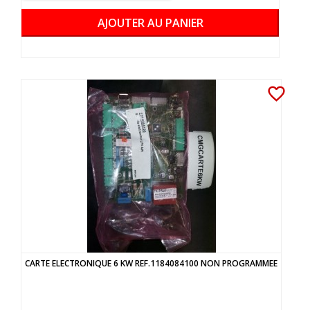
AJOUTER AU PANIER
favorite_border
CARTE ELECTRONIQUE 6 KW REF.1184084100 NON PROGRAMMEE