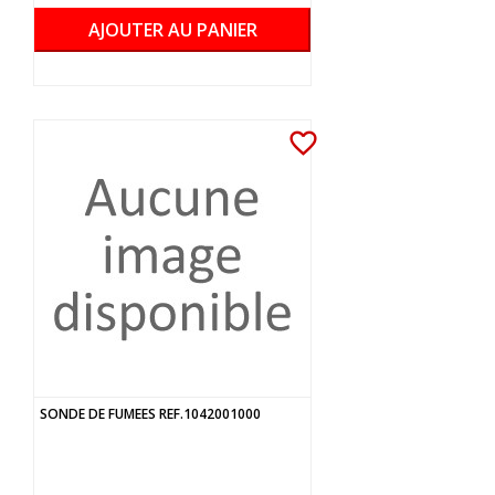
AJOUTER AU PANIER
favorite_border
SONDE DE FUMEES REF.1042001000