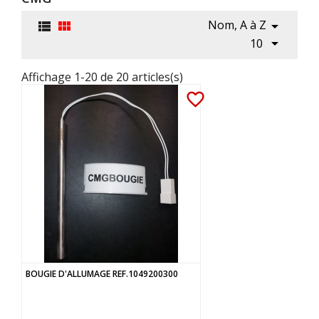
Nom, A à Z




10
Affichage 1-20 de 20 articles(s)
favorite_border
BOUGIE D'ALLUMAGE REF.1049200300