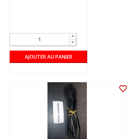
AJOUTER AU PANIER
favorite_border