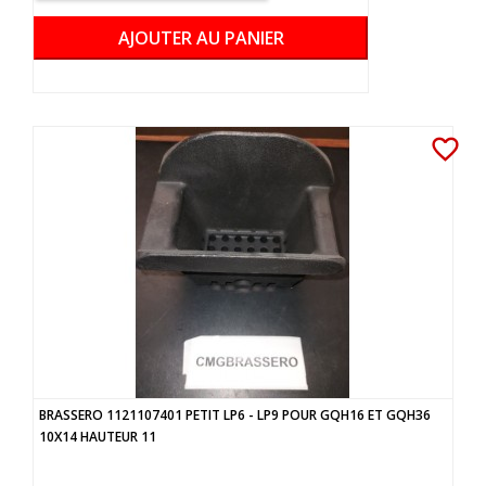
AJOUTER AU PANIER
favorite_border
BRASSERO 1121107401 PETIT LP6 - LP9 POUR GQH16 ET GQH36
10X14 HAUTEUR 11