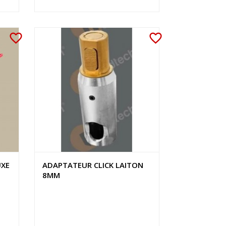
favorite_border
favorite_border
UXE
ADAPTATEUR CLICK LAITON
8MM