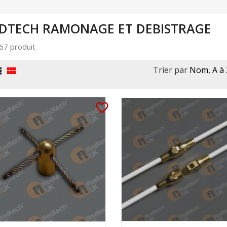
DTECH RAMONAGE ET DEBISTRAGE
 67 produit
Trier par
Nom, A à 


favorite_border