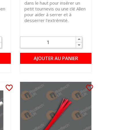
dans le haut pour insérer un
len
petit tournevis ou une clé Allen
pour aider à serrer et à
desserrer l'extrémité.
AJOUTER AU PANIER
favorite_border
favorite_border