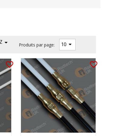
Z


10
Produits par page:
favorite_border
favorite_border