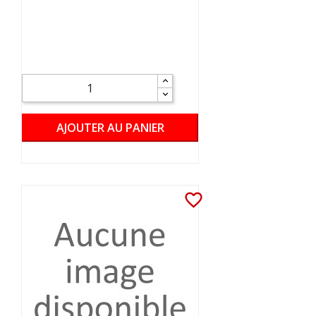
AJOUTER AU PANIER
favorite_border