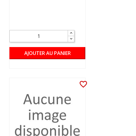
AJOUTER AU PANIER
favorite_border