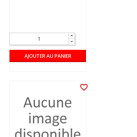
AJOUTER AU PANIER
favorite_border