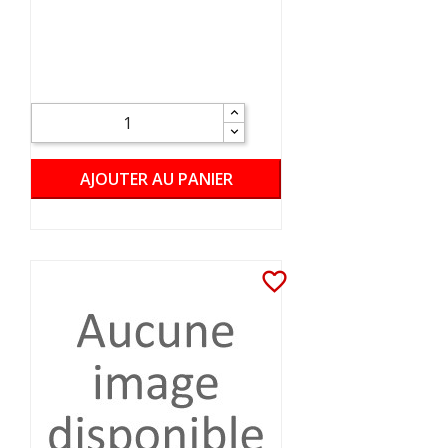
AJOUTER AU PANIER
favorite_border