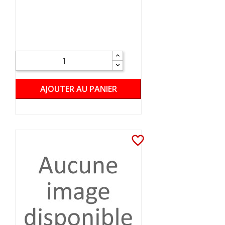
AJOUTER AU PANIER
favorite_border