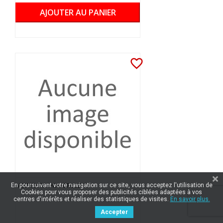
AJOUTER AU PANIER
favorite_border
ALIMENTATION BRULEUR
En poursuivant votre navigation sur ce site, vous acceptez l'utilisation de
Cookies pour vous proposer des publicités ciblées adaptées à vos
centres d'intérêts et réaliser des statistiques de visites.
En savoir plus.
Accepter