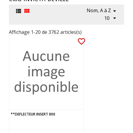
Nom, A à Z




10
Affichage 1-20 de 3762 articles(s)
favorite_border
**DEFLECTEUR INSERT 800