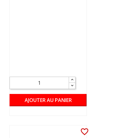
AJOUTER AU PANIER
favorite_border