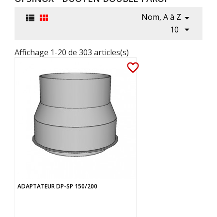
Nom, A à Z




10
Affichage 1-20 de 303 articles(s)
favorite_border
ADAPTATEUR DP-SP 150/200