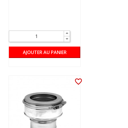
AJOUTER AU PANIER
favorite_border