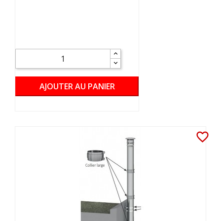
AJOUTER AU PANIER
favorite_border