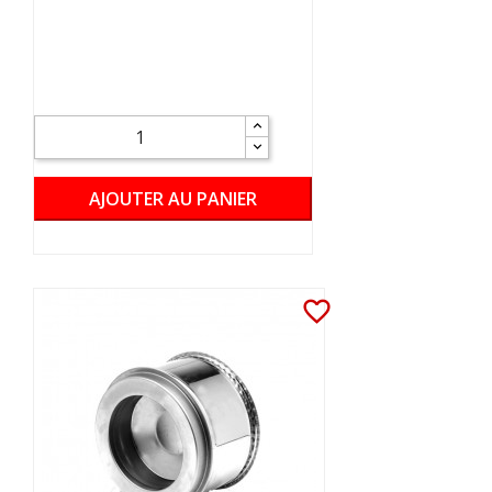
AJOUTER AU PANIER
favorite_border