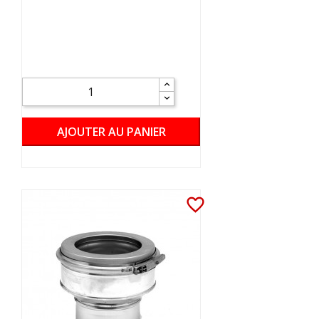
AJOUTER AU PANIER
favorite_border