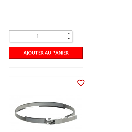
AJOUTER AU PANIER
favorite_border