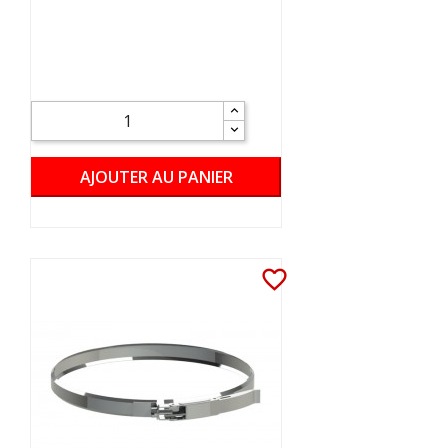
AJOUTER AU PANIER
favorite_border