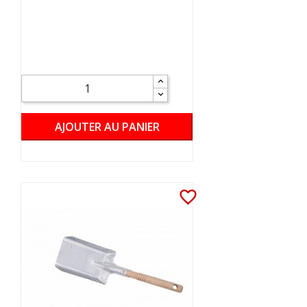
AJOUTER AU PANIER
favorite_border