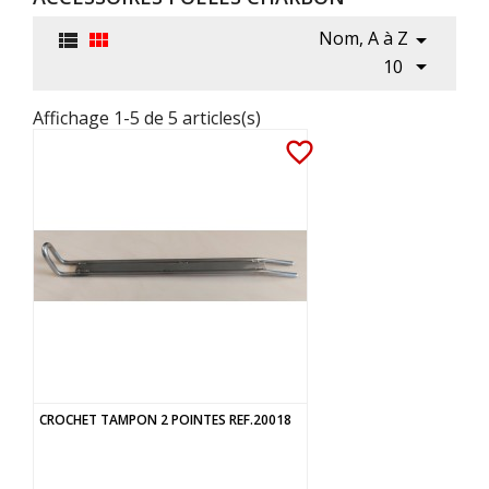
Nom, A à Z




10
Affichage 1-5 de 5 articles(s)
favorite_border
CROCHET TAMPON 2 POINTES REF.20018