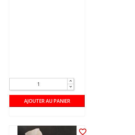
AJOUTER AU PANIER
favorite_border