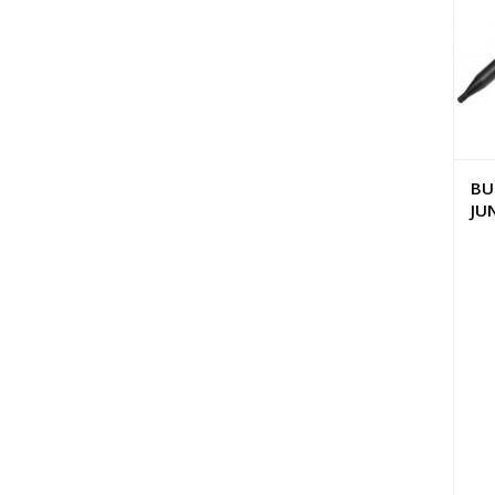
BU
JU