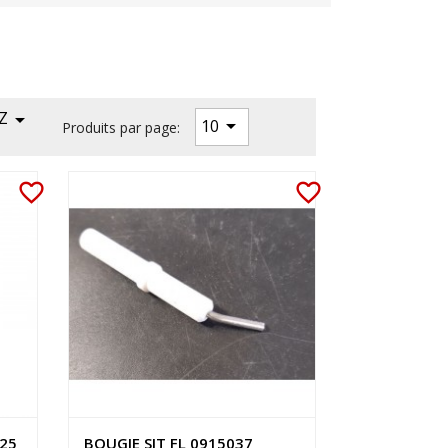
Z


10
Produits par page:
favorite_border
favorite_border
025
BOUGIE SIT FL 0915037