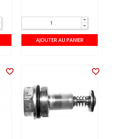
AJOUTER AU PANIER
favorite_border
favorite_border