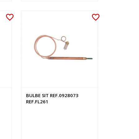
favorite_border
favorite_border
BULBE SIT REF.0928073
REF.FL261