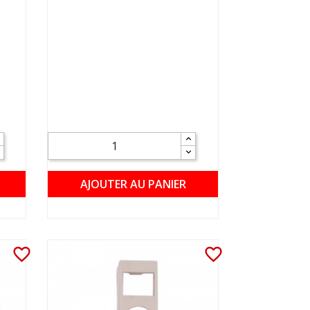
AJOUTER AU PANIER
favorite_border
favorite_border