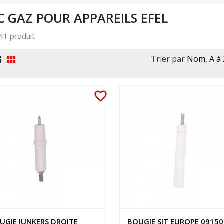
C GAZ POUR APPAREILS EFEL
 41 produit
Trier par
Nom, A à 


favorite_border
UGIE JUNKERS DROITE
BOUGIE SIT EUROPE 0915