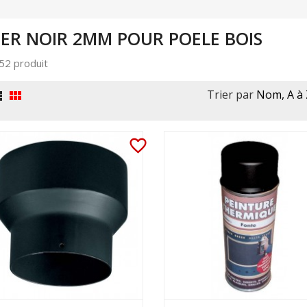
IER NOIR 2MM POUR POELE BOIS
 52 produit
Trier par
Nom, A à 


favorite_border