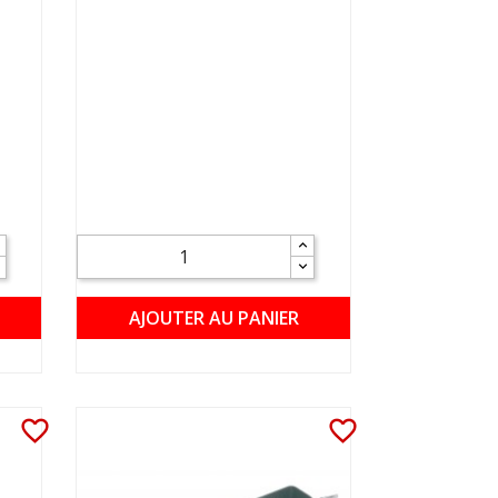
AJOUTER AU PANIER
favorite_border
favorite_border