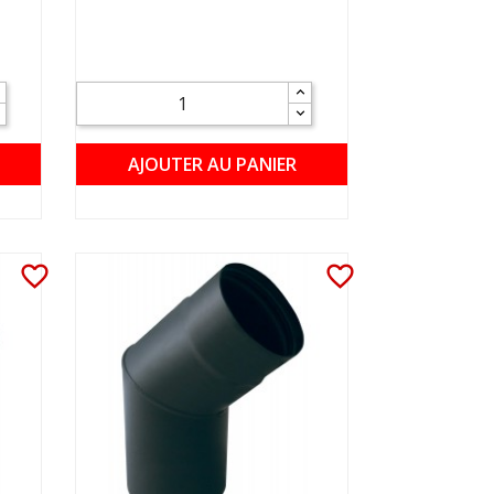
AJOUTER AU PANIER
favorite_border
favorite_border