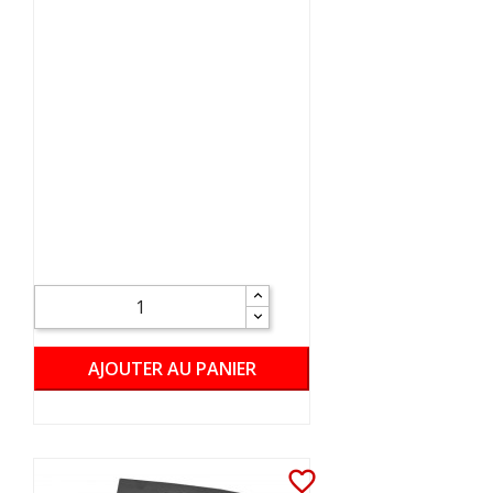
AJOUTER AU PANIER
favorite_border