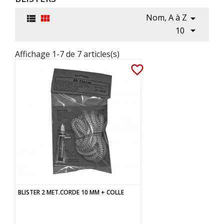
Nom, A à Z




10
Affichage 1-7 de 7 articles(s)
favorite_border
BLISTER 2 MET.CORDE 10 MM + COLLE