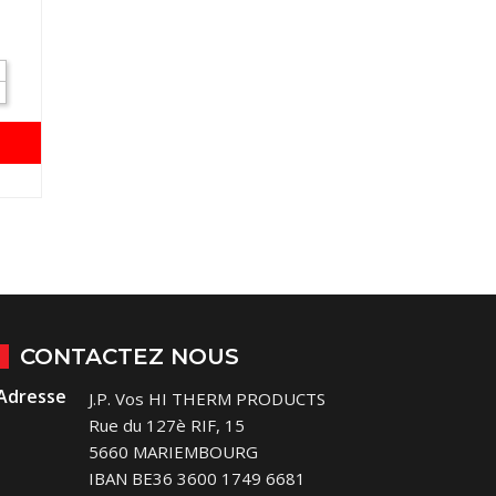
CONTACTEZ NOUS
Adresse
J.P. Vos HI THERM PRODUCTS
Rue du 127è RIF, 15
5660 MARIEMBOURG
IBAN BE36 3600 1749 6681