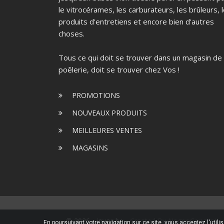
le vitrocérames, les carburateurs, les brûleurs, 
produits d'entretiens et encore bien d'autres
choses.
Tous ce qui doit se trouver dans un magasin de
poêlerie, doit se trouver chez Vos !
PROMOTIONS
NOUVEAUX PRODUITS
MEILLEURES VENTES
MAGASINS
© 2026 - jpvos.be -
Created By NageoConcept
En poursuivant votre navigation sur ce site, vous acceptez l'utili