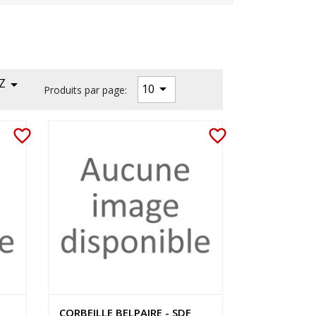
Z


10
Produits par page:
favorite_border
favorite_border
CORBEILLE BELPAIRE - SDF