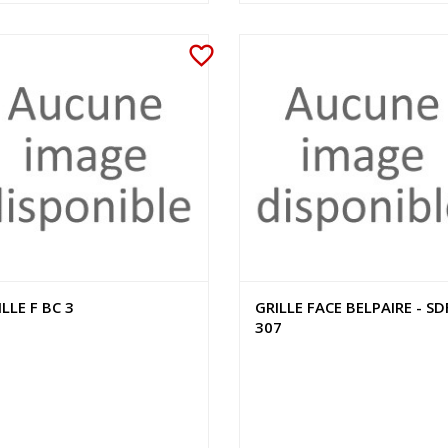
favorite_border
LLE F BC 3
GRILLE FACE BELPAIRE - SD
307