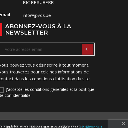
BIC BBRUBEBB
Email
info@jpvos.be
ABONNEZ-VOUS À LA
NEWSLETTER
Vous pouvez vous désinscrire à tout moment.
Vous trouverez pour cela nos informations de
contact dans les conditions d'utilisation du site.
J'accepte les conditions générales et la politique
de confidentialité
NDITIONS GENERALES
PRIVACY POLICY
 d'intérêts et réaliser des statistiques de visites.
En savoir plus.