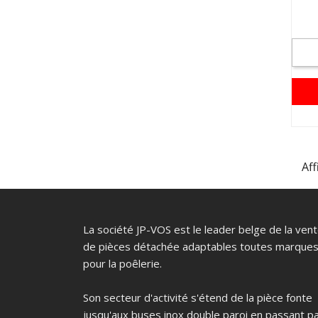
Aff
La société JP-VOS est le leader belge de la ven
de pièces détachée adaptables toutes marque
pour la poêlerie.
Son secteur d'activité s'étend de la pièce fonte
jusqu'aux buses inox double paroi en passant p