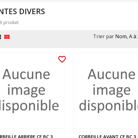
NTES DIVERS
 8 produit
Trier par
Nom, A à 


favorite_border
RBEILLE ARRIERE CF BC 3
CORBEILLE AVANT CF BC 3