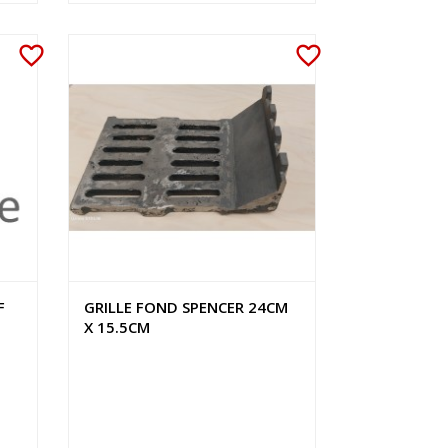
favorite_border
favorite_border
F
GRILLE FOND SPENCER 24CM
X 15.5CM