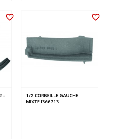
favorite_border
favorite_border
2 -
1/2 CORBEILLE GAUCHE
MIXTE I366713