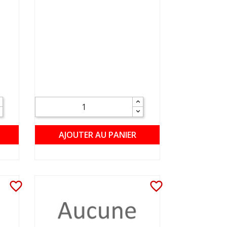
AJOUTER AU PANIER
favorite_border
favorite_border