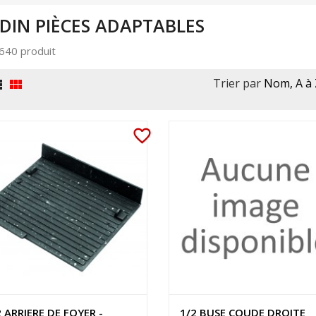
DIN PIÈCES ADAPTABLES
a 640 produit
Trier par
Nom, A à 


favorite_border
2 ARRIERE DE FOYER -
1/2 BUSE COUDE DROITE