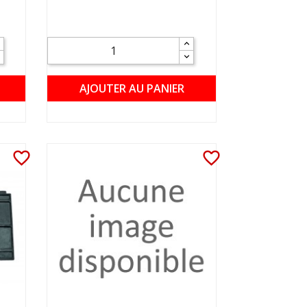
AJOUTER AU PANIER
favorite_border
favorite_border