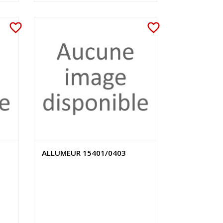
favorite_border
favorite_border
ALLUMEUR 15401/0403