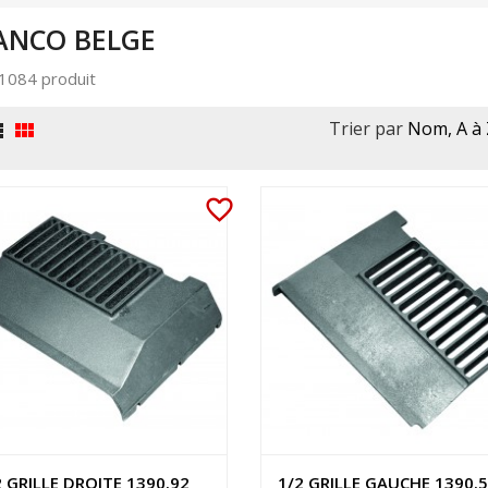
ANCO BELGE
a 1084 produit
Trier par
Nom, A à 


favorite_border
2 GRILLE DROITE 1390.92
1/2 GRILLE GAUCHE 1390.