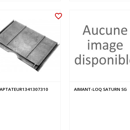
favorite_border
APTATEUR1341307310
AIMANT-LOQ SATURN SG