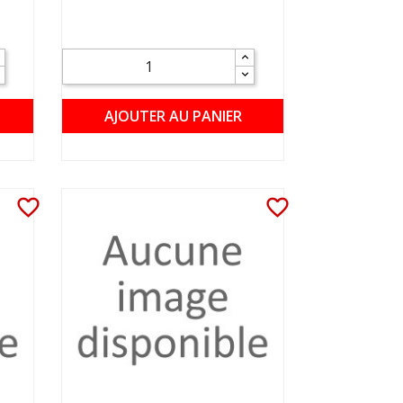
AJOUTER AU PANIER
favorite_border
favorite_border