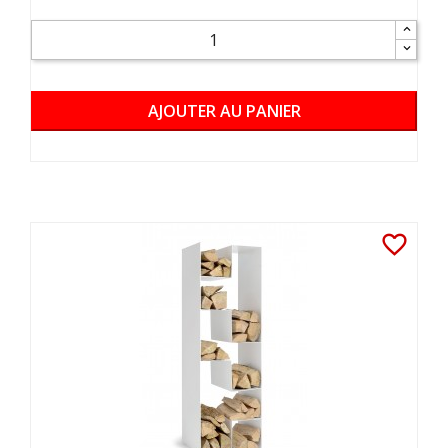
AJOUTER AU PANIER
favorite_border