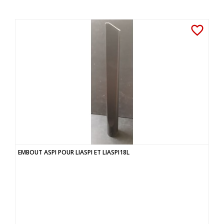
favorite_border
EMBOUT ASPI POUR LIASPI ET LIASPI18L