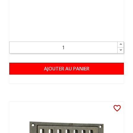
AJOUTER AU PANIER
favorite_border