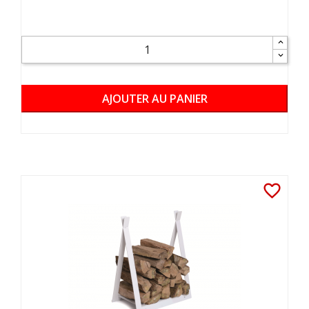
AJOUTER AU PANIER
favorite_border