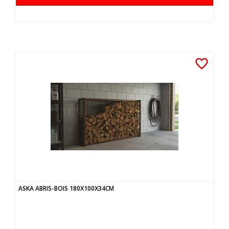
favorite_border
ASKA ABRIS-BOIS 180X100X34CM