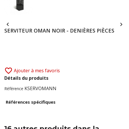


SERVITEUR OMAN NOIR - DENIÈRES PIÈCES
favorite_border
Ajouter à mes favoris
Détails du produits
KSERVOMANN
Référence
Références spécifiques
16 autres produits dans la