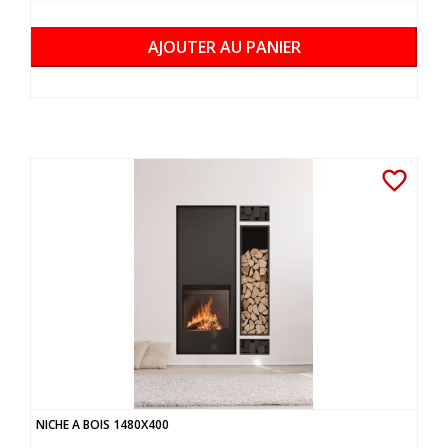
AJOUTER AU PANIER
favorite_border
NICHE A BOIS 1480X400