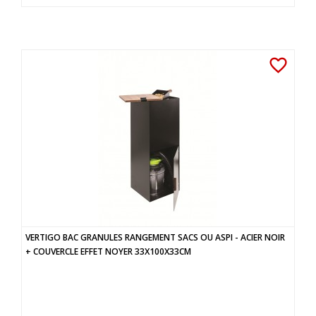
favorite_border
VERTIGO BAC GRANULES RANGEMENT SACS OU ASPI - ACIER NOIR
+ COUVERCLE EFFET NOYER 33X100X33CM