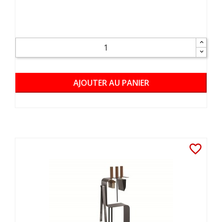
AJOUTER AU PANIER
favorite_border