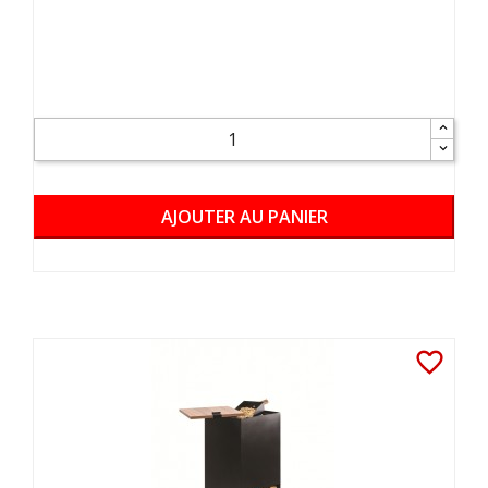
AJOUTER AU PANIER
favorite_border