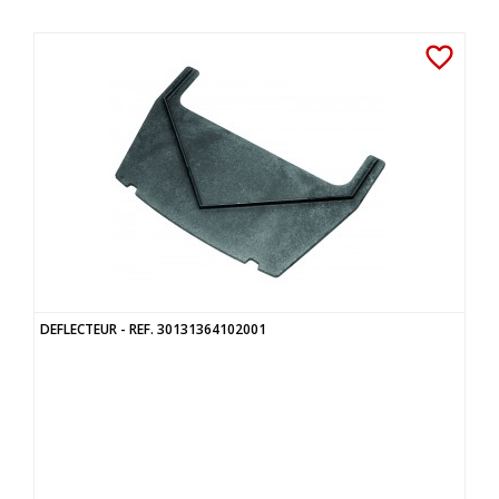
favorite_border
DEFLECTEUR - REF. 30131364102001