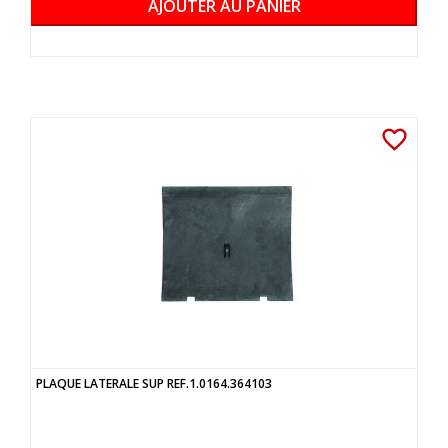
AJOUTER AU PANIER
favorite_border
PLAQUE LATERALE SUP REF.1.0164.364103