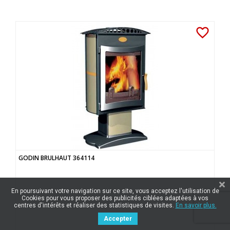
favorite_border
GODIN BRULHAUT 364114
En poursuivant votre navigation sur ce site, vous acceptez l'utilisation de
Cookies pour vous proposer des publicités ciblées adaptées à vos
centres d'intérêts et réaliser des statistiques de visites.
En savoir plus.
Accepter