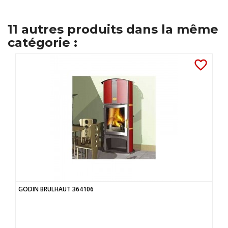
11 autres produits dans la même
catégorie :
favorite_border
GODIN BRULHAUT 364106