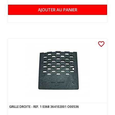
AJOUTER AU PANIER
favorite_border
GRILLE DROITE - REF. 1 0368 364102001 O00536