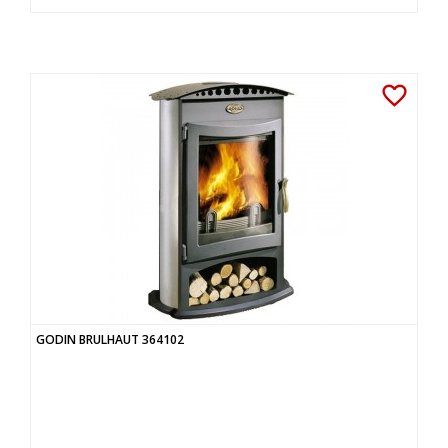
favorite_border
GODIN BRULHAUT 364102