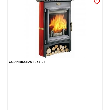
favorite_border
GODIN BRULHAUT 364104