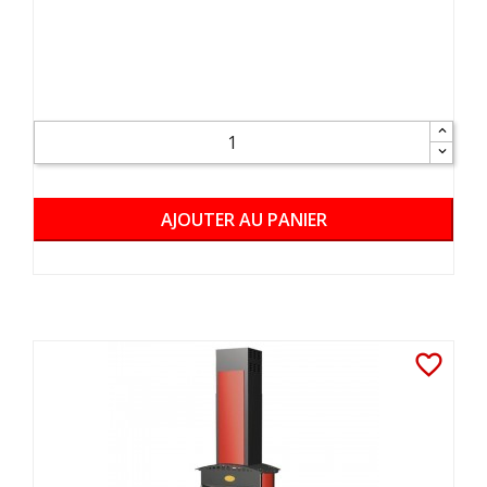
AJOUTER AU PANIER
favorite_border