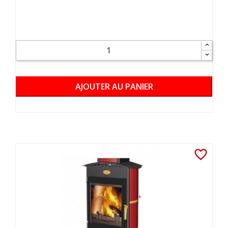
AJOUTER AU PANIER
favorite_border