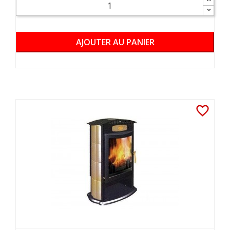
AJOUTER AU PANIER
favorite_border