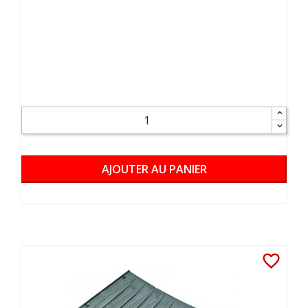
AJOUTER AU PANIER
favorite_border