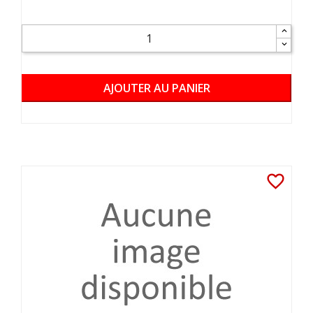
AJOUTER AU PANIER
favorite_border