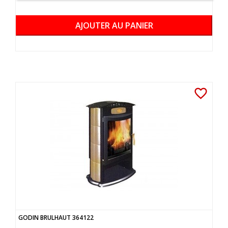
AJOUTER AU PANIER
favorite_border
GODIN BRULHAUT 364122