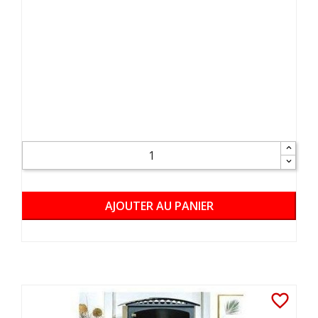
AJOUTER AU PANIER
favorite_border