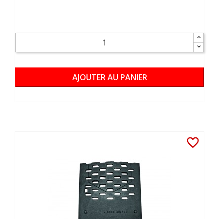
AJOUTER AU PANIER
favorite_border