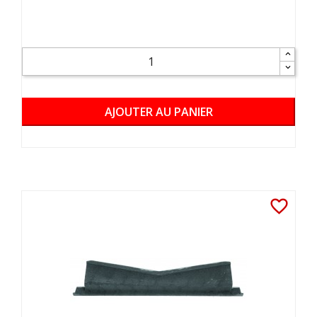
AJOUTER AU PANIER
favorite_border