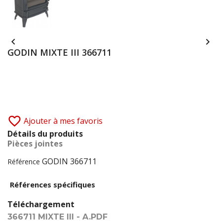


GODIN MIXTE III 366711
favorite_border
Ajouter à mes favoris
Détails du produits
Pièces jointes
GODIN 366711
Référence
Références spécifiques
Téléchargement
366711 MIXTE III - A.PDF