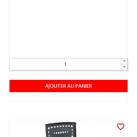
AJOUTER AU PANIER
favorite_border