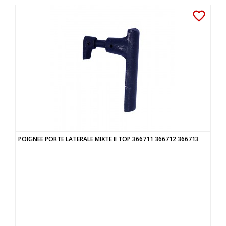
favorite_border
POIGNEE PORTE LATERALE MIXTE II TOP 366711 366712 366713