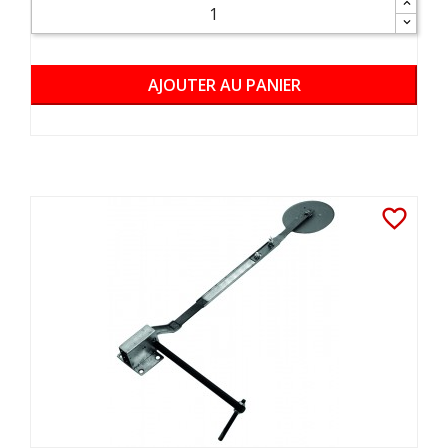
AJOUTER AU PANIER
favorite_border