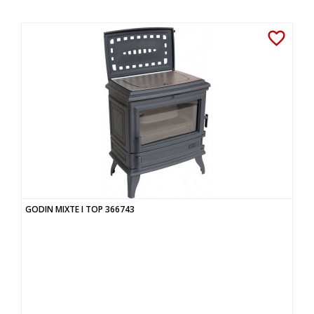
favorite_border
GODIN MIXTE I TOP 366743