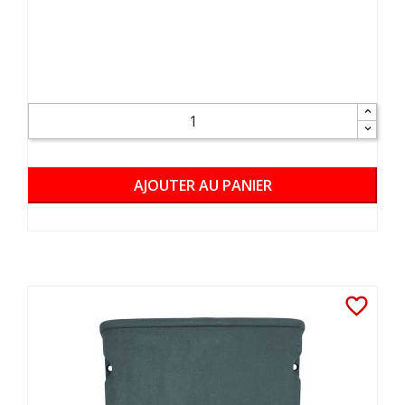
AJOUTER AU PANIER
favorite_border