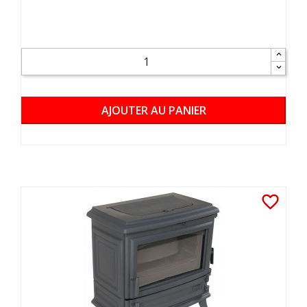
AJOUTER AU PANIER
favorite_border