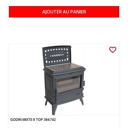
AJOUTER AU PANIER
favorite_border
GODIN MIXTE II TOP 366742