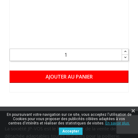
AJOUTER AU PANIER
En poursuivant votre navigation sur ce site, vous acceptez l'utilisation de
Cookies pour vous proposer des publicités ciblées adaptées à vos
centres d'intérêts et réaliser des statistiques de visites.
En savoir plus.
La société JP-VOS est le leader belge de la vente de pièces
Accepter
détachée adaptables toutes marques pour la poêlerie.