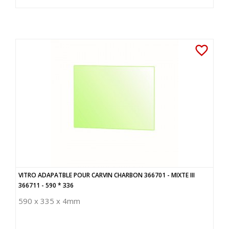
favorite_border
VITRO ADAPATBLE POUR CARVIN CHARBON 366701 - MIXTE III
366711 - 590 * 336
590 x 335 x 4mm