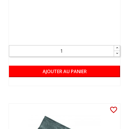
AJOUTER AU PANIER
favorite_border