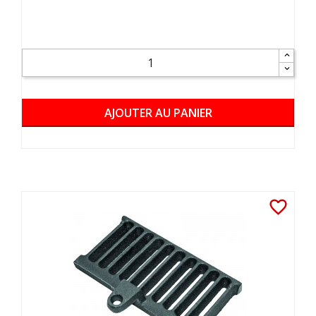
AJOUTER AU PANIER
favorite_border