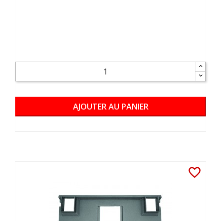
AJOUTER AU PANIER
favorite_border