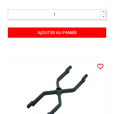
AJOUTER AU PANIER
favorite_border