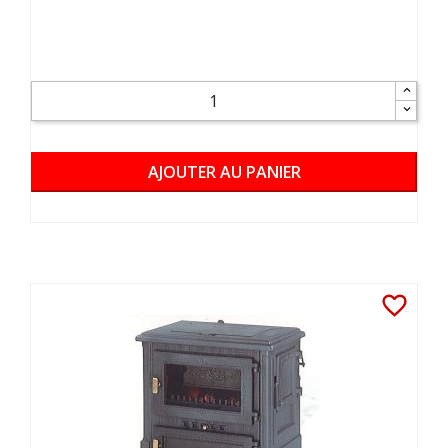
AJOUTER AU PANIER
favorite_border