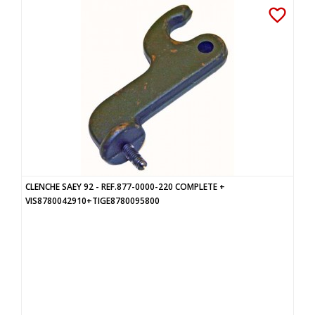
favorite_border
CLENCHE SAEY 92 - REF.877-0000-220 COMPLETE +
VIS8780042910+TIGE8780095800